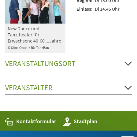
Di 15.00 Uhr
Di 14.45 Uhr
New Dance und
Tanztheater für
Erwachsene 40-60 ...Jahre
© Sibel Özcelik für TanzBau
VERANSTALTUNGSORT
VERANSTALTER
Kontaktformular
(Öffnet
Stadtplan
in
einem