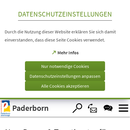
Inhalt anspringen
DATENSCHUTZEINSTELLUNGEN
Durch die Nutzung dieser Website erklären Sie sich damit
einverstanden, dass diese Seite Cookies verwendet.
(Öffnet
Mehr Infos
in
einem
Nur notwendige Cookies
neuen
Tab)
Datenschutzeinstellungen anpassen
Alle Cookies akzeptieren
Visuelle
Paderborn
Assistenzsoftware
öffnen.