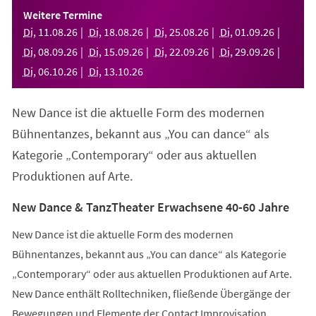
einem
Weitere Termine
neuen
Di
,
11
.
08
.
26
Di
,
18
.
08
.
26
Di
,
25
.
08
.
26
Di
,
01
.
09
.
26
Tab)
Di
,
08
.
09
.
26
Di
,
15
.
09
.
26
Di
,
22
.
09
.
26
Di
,
29
.
09
.
26
Di
,
06
.
10
.
26
Di
,
13
.
10
.
26
New Dance ist die aktuelle Form des modernen
Bühnentanzes, bekannt aus „You can dance“ als
Kategorie „Contemporary“ oder aus aktuellen
Produktionen auf Arte.
New Dance & TanzTheater Erwachsene 40-60 Jahre
New Dance ist die aktuelle Form des modernen
Bühnentanzes, bekannt aus „You can dance“ als Kategorie
„Contemporary“ oder aus aktuellen Produktionen auf Arte.
New Dance enthält Rolltechniken, fließende Übergänge der
Bewegungen und Elemente der Contact Improvisation.