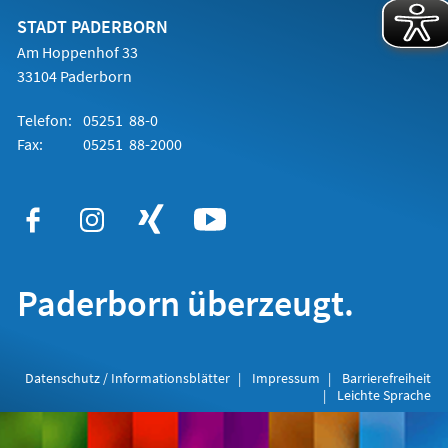
neuen
Tab)
STADT PADERBORN
Am Hoppenhof 33
33104 Paderborn
Telefon:
05251 88-0
Fax:
05251 88-2000
Paderborn überzeugt.
Datenschutz / Informationsblätter
Impressum
Barrierefreiheit
Leichte Sprache