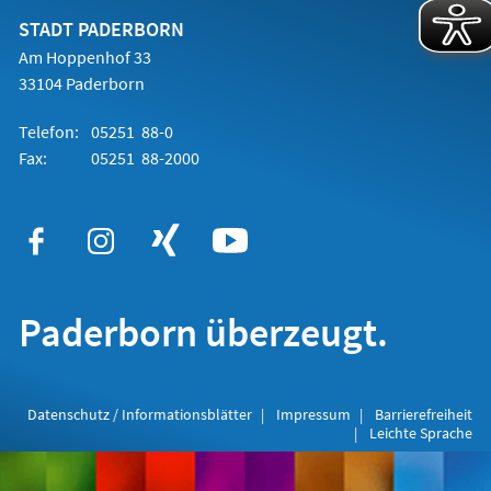
neuen
Tab)
STADT PADERBORN
Am Hoppenhof 33
33104 Paderborn
Telefon:
05251 88-0
Fax:
05251 88-2000
Paderborn überzeugt.
Datenschutz / Informationsblätter
Impressum
Barrierefreiheit
Leichte Sprache