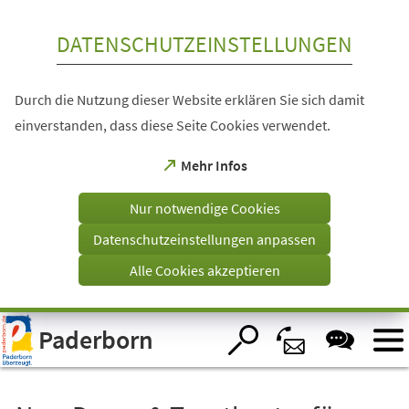
Inhalt anspringen
DATENSCHUTZEINSTELLUNGEN
Durch die Nutzung dieser Website erklären Sie sich damit
einverstanden, dass diese Seite Cookies verwendet.
(Öffnet
Mehr Infos
in
einem
Nur notwendige Cookies
neuen
Tab)
Datenschutzeinstellungen anpassen
Alle Cookies akzeptieren
Visuelle
Paderborn
Assistenzsoftware
öffnen.