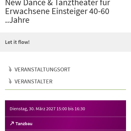
New Dance & Tanztheater für
Erwachsene Einsteiger 40-60
..Jahre
Let it flow!
VERANSTALTUNGSORT
VERANSTALTER
Veranstaltungsinformationen
Dienstag, 30. März 2027
15:00
bis
16:30
(Öffnet
Tanzbau
in