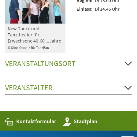
Di 15.00 Uhr
Di 14.45 Uhr
New Dance und
Tanztheater für
Erwachsene 40-60 ...Jahre
© Sibel Özcelik für TanzBau
VERANSTALTUNGSORT
VERANSTALTER
Kontaktformular
(Öffnet
Stadtplan
in
einem