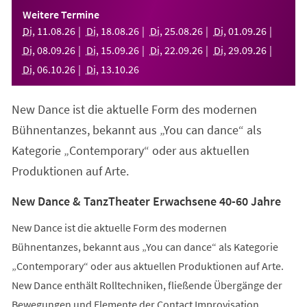
einem
Weitere Termine
neuen
Di
,
11
.
08
.
26
Di
,
18
.
08
.
26
Di
,
25
.
08
.
26
Di
,
01
.
09
.
26
Tab)
Di
,
08
.
09
.
26
Di
,
15
.
09
.
26
Di
,
22
.
09
.
26
Di
,
29
.
09
.
26
Di
,
06
.
10
.
26
Di
,
13
.
10
.
26
New Dance ist die aktuelle Form des modernen
Bühnentanzes, bekannt aus „You can dance“ als
Kategorie „Contemporary“ oder aus aktuellen
Produktionen auf Arte.
New Dance & TanzTheater Erwachsene 40-60 Jahre
New Dance ist die aktuelle Form des modernen
Bühnentanzes, bekannt aus „You can dance“ als Kategorie
„Contemporary“ oder aus aktuellen Produktionen auf Arte.
New Dance enthält Rolltechniken, fließende Übergänge der
Bewegungen und Elemente der Contact Improvisation.