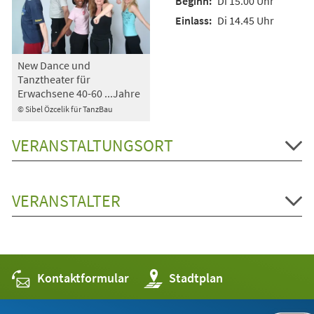
Di 15.00 Uhr
Di 14.45 Uhr
New Dance und
Tanztheater für
Erwachsene 40-60 ...Jahre
© Sibel Özcelik für TanzBau
VERANSTALTUNGSORT
VERANSTALTER
Kontaktformular
(Öffnet
Stadtplan
in
einem