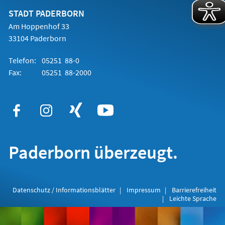
neuen
Tab)
STADT PADERBORN
Am Hoppenhof 33
33104 Paderborn
Telefon:
05251 88-0
Fax:
05251 88-2000
Paderborn überzeugt.
Datenschutz / Informationsblätter
Impressum
Barrierefreiheit
Leichte Sprache