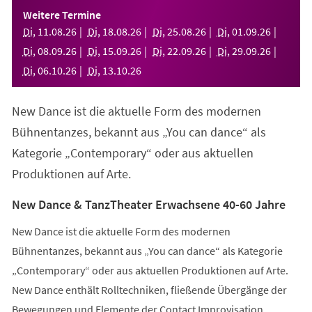
einem
Weitere Termine
neuen
Di
,
11
.
08
.
26
Di
,
18
.
08
.
26
Di
,
25
.
08
.
26
Di
,
01
.
09
.
26
Tab)
Di
,
08
.
09
.
26
Di
,
15
.
09
.
26
Di
,
22
.
09
.
26
Di
,
29
.
09
.
26
Di
,
06
.
10
.
26
Di
,
13
.
10
.
26
New Dance ist die aktuelle Form des modernen
Bühnentanzes, bekannt aus „You can dance“ als
Kategorie „Contemporary“ oder aus aktuellen
Produktionen auf Arte.
New Dance & TanzTheater Erwachsene 40-60 Jahre
New Dance ist die aktuelle Form des modernen
Bühnentanzes, bekannt aus „You can dance“ als Kategorie
„Contemporary“ oder aus aktuellen Produktionen auf Arte.
New Dance enthält Rolltechniken, fließende Übergänge der
Bewegungen und Elemente der Contact Improvisation.