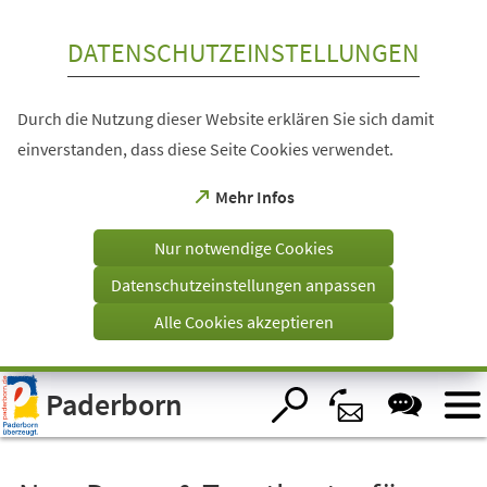
Inhalt anspringen
DATENSCHUTZEINSTELLUNGEN
Durch die Nutzung dieser Website erklären Sie sich damit
einverstanden, dass diese Seite Cookies verwendet.
(Öffnet
Mehr Infos
in
einem
Nur notwendige Cookies
neuen
Tab)
Datenschutzeinstellungen anpassen
Alle Cookies akzeptieren
Visuelle
Paderborn
Assistenzsoftware
öffnen.