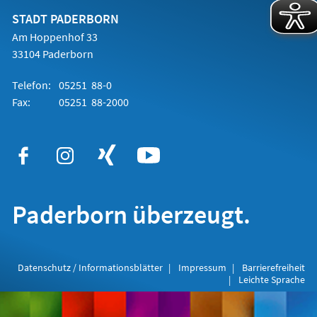
neuen
Tab)
STADT PADERBORN
Am Hoppenhof 33
33104 Paderborn
Telefon:
05251 88-0
Fax:
05251 88-2000
Paderborn überzeugt.
Datenschutz / Informationsblätter
Impressum
Barrierefreiheit
Leichte Sprache