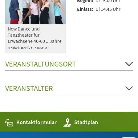
Di 15.00 Uhr
Di 14.45 Uhr
New Dance und
Tanztheater für
Erwachsene 40-60 ...Jahre
© Sibel Özcelik für TanzBau
VERANSTALTUNGSORT
VERANSTALTER
Kontaktformular
(Öffnet
Stadtplan
in
einem