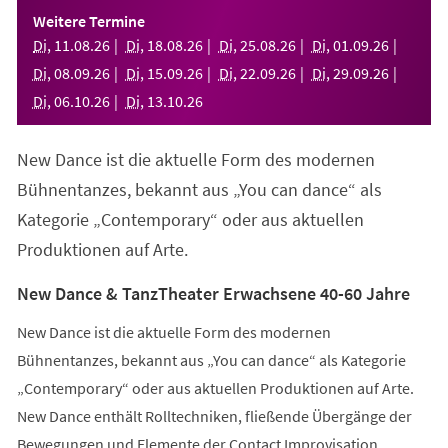
einem
Weitere Termine
neuen
Di
,
11
.
08
.
26
Di
,
18
.
08
.
26
Di
,
25
.
08
.
26
Di
,
01
.
09
.
26
Tab)
Di
,
08
.
09
.
26
Di
,
15
.
09
.
26
Di
,
22
.
09
.
26
Di
,
29
.
09
.
26
Di
,
06
.
10
.
26
Di
,
13
.
10
.
26
New Dance ist die aktuelle Form des modernen
Bühnentanzes, bekannt aus „You can dance“ als
Kategorie „Contemporary“ oder aus aktuellen
Produktionen auf Arte.
New Dance & TanzTheater Erwachsene 40-60 Jahre
New Dance ist die aktuelle Form des modernen
Bühnentanzes, bekannt aus „You can dance“ als Kategorie
„Contemporary“ oder aus aktuellen Produktionen auf Arte.
New Dance enthält Rolltechniken, fließende Übergänge der
Bewegungen und Elemente der Contact Improvisation.