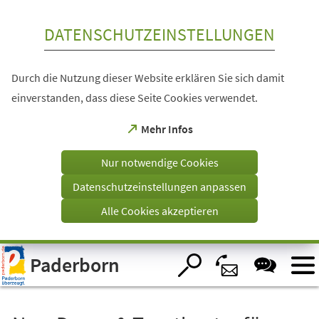
Inhalt anspringen
DATENSCHUTZEINSTELLUNGEN
Durch die Nutzung dieser Website erklären Sie sich damit
einverstanden, dass diese Seite Cookies verwendet.
(Öffnet
Mehr Infos
in
einem
Nur notwendige Cookies
neuen
Tab)
Datenschutzeinstellungen anpassen
Alle Cookies akzeptieren
Visuelle
Paderborn
Assistenzsoftware
öffnen.