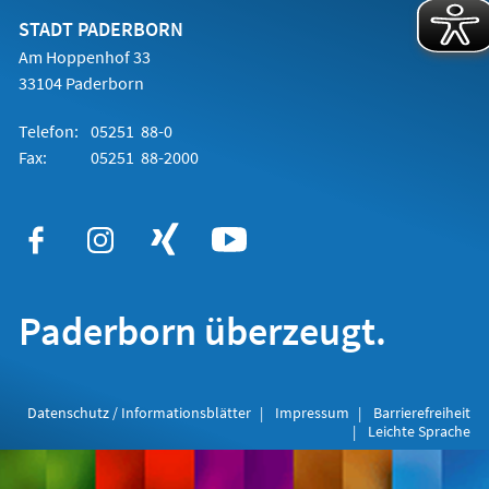
neuen
Tab)
STADT PADERBORN
Am Hoppenhof 33
33104 Paderborn
Telefon:
05251 88-0
Fax:
05251 88-2000
Paderborn überzeugt.
Datenschutz / Informationsblätter
Impressum
Barrierefreiheit
Leichte Sprache