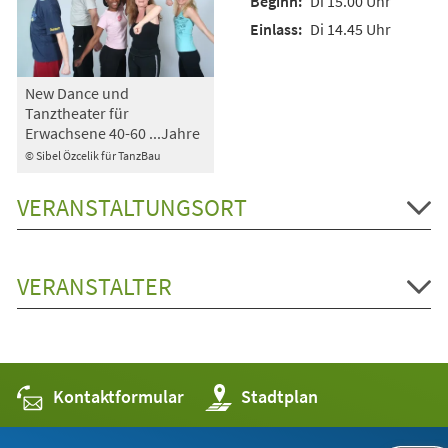
Di 15.00 Uhr
Di 14.45 Uhr
New Dance und
Tanztheater für
Erwachsene 40-60 ...Jahre
© Sibel Özcelik für TanzBau
VERANSTALTUNGSORT
VERANSTALTER
Kontaktformular
(Öffnet
Stadtplan
in
einem