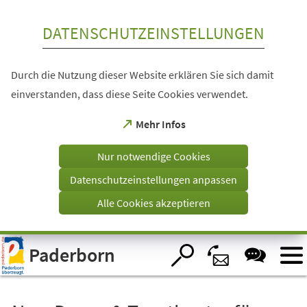
Inhalt anspringen
DATENSCHUTZEINSTELLUNGEN
Durch die Nutzung dieser Website erklären Sie sich damit
einverstanden, dass diese Seite Cookies verwendet.
(Öffnet
Mehr Infos
in
einem
Nur notwendige Cookies
neuen
Tab)
Datenschutzeinstellungen anpassen
Alle Cookies akzeptieren
Visuelle
Paderborn
Assistenzsoftware
öffnen.