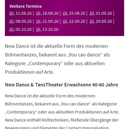
einem
Weitere Termine
neuen
Di
,
11
.
08
.
26
Di
,
18
.
08
.
26
Di
,
25
.
08
.
26
Di
,
01
.
09
.
26
Tab)
Di
,
08
.
09
.
26
Di
,
15
.
09
.
26
Di
,
22
.
09
.
26
Di
,
29
.
09
.
26
Di
,
06
.
10
.
26
Di
,
13
.
10
.
26
New Dance ist die aktuelle Form des modernen
Bühnentanzes, bekannt aus „You can dance“ als
Kategorie „Contemporary“ oder aus aktuellen
Produktionen auf Arte.
New Dance & TanzTheater Erwachsene 40-60 Jahre
New Dance ist die aktuelle Form des modernen
Bühnentanzes, bekannt aus „You can dance“ als Kategorie
„Contemporary“ oder aus aktuellen Produktionen auf Arte.
New Dance enthält Rolltechniken, fließende Übergänge der
Bewegungen und Elemente der Contact Improvisation.