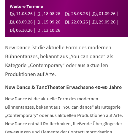
einem
Weitere Termine
neuen
Di
,
11
.
08
.
26
Di
,
18
.
08
.
26
Di
,
25
.
08
.
26
Di
,
01
.
09
.
26
Tab)
Di
,
08
.
09
.
26
Di
,
15
.
09
.
26
Di
,
22
.
09
.
26
Di
,
29
.
09
.
26
Di
,
06
.
10
.
26
Di
,
13
.
10
.
26
New Dance ist die aktuelle Form des modernen
Bühnentanzes, bekannt aus „You can dance“ als
Kategorie „Contemporary“ oder aus aktuellen
Produktionen auf Arte.
New Dance & TanzTheater Erwachsene 40-60 Jahre
New Dance ist die aktuelle Form des modernen
Bühnentanzes, bekannt aus „You can dance“ als Kategorie
„Contemporary“ oder aus aktuellen Produktionen auf Arte.
New Dance enthält Rolltechniken, fließende Übergänge der
Bewegungen und Elemente der Contact Improvisation.