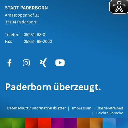
neuen
Tab)
STADT PADERBORN
Am Hoppenhof 33
33104 Paderborn
Telefon:
05251 88-0
Fax:
05251 88-2000
Paderborn überzeugt.
Datenschutz / Informationsblätter
Impressum
Barrierefreiheit
Leichte Sprache