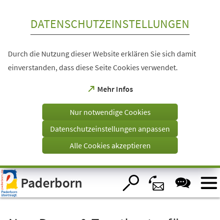
Inhalt anspringen
DATENSCHUTZEINSTELLUNGEN
Durch die Nutzung dieser Website erklären Sie sich damit
einverstanden, dass diese Seite Cookies verwendet.
(Öffnet
Mehr Infos
in
einem
Nur notwendige Cookies
neuen
Tab)
Datenschutzeinstellungen anpassen
Alle Cookies akzeptieren
Visuelle
Paderborn
Assistenzsoftware
öffnen.