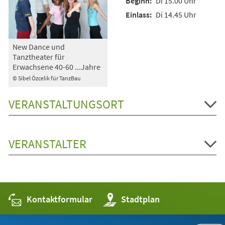
Di 15.00 Uhr
Di 14.45 Uhr
New Dance und
Tanztheater für
Erwachsene 40-60 ...Jahre
© Sibel Özcelik für TanzBau
VERANSTALTUNGSORT
VERANSTALTER
Kontaktformular
(Öffnet
Stadtplan
in
einem