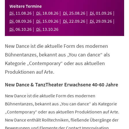
einem
Weitere Termine
neuen
Di
,
11
.
08
.
26
Di
,
18
.
08
.
26
Di
,
25
.
08
.
26
Di
,
01
.
09
.
26
Tab)
Di
,
08
.
09
.
26
Di
,
15
.
09
.
26
Di
,
22
.
09
.
26
Di
,
29
.
09
.
26
Di
,
06
.
10
.
26
Di
,
13
.
10
.
26
New Dance ist die aktuelle Form des modernen
Bühnentanzes, bekannt aus „You can dance“ als
Kategorie „Contemporary“ oder aus aktuellen
Produktionen auf Arte.
New Dance & TanzTheater Erwachsene 40-60 Jahre
New Dance ist die aktuelle Form des modernen
Bühnentanzes, bekannt aus „You can dance“ als Kategorie
„Contemporary“ oder aus aktuellen Produktionen auf Arte.
New Dance enthält Rolltechniken, fließende Übergänge der
Bewegungen und Elemente der Contact Improvisation.