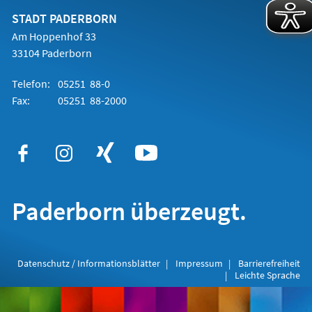
neuen
Tab)
STADT PADERBORN
Am Hoppenhof 33
33104 Paderborn
Telefon:
05251 88-0
Fax:
05251 88-2000
Paderborn überzeugt.
Datenschutz / Informationsblätter
Impressum
Barrierefreiheit
Leichte Sprache