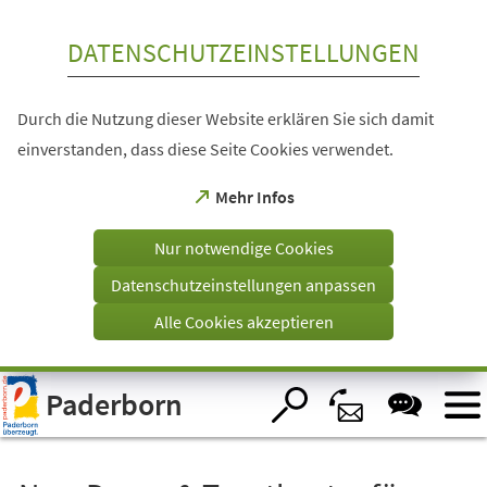
Inhalt anspringen
DATENSCHUTZEINSTELLUNGEN
Durch die Nutzung dieser Website erklären Sie sich damit
einverstanden, dass diese Seite Cookies verwendet.
(Öffnet
Mehr Infos
in
einem
Nur notwendige Cookies
neuen
Tab)
Datenschutzeinstellungen anpassen
Alle Cookies akzeptieren
Visuelle
Paderborn
Assistenzsoftware
öffnen.