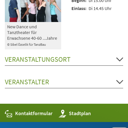
Di 15.00 Uhr
Di 14.45 Uhr
New Dance und
Tanztheater für
Erwachsene 40-60 ...Jahre
© Sibel Özcelik für TanzBau
VERANSTALTUNGSORT
VERANSTALTER
Kontaktformular
(Öffnet
Stadtplan
in
einem