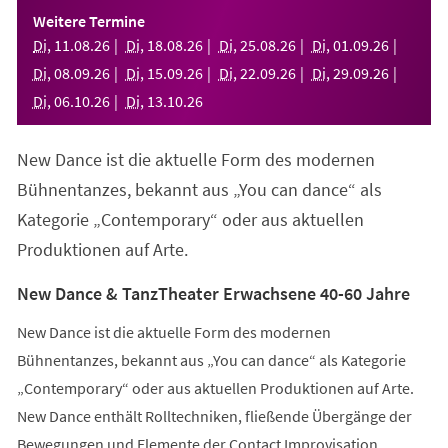
einem
Weitere Termine
neuen
Di
,
11
.
08
.
26
Di
,
18
.
08
.
26
Di
,
25
.
08
.
26
Di
,
01
.
09
.
26
Tab)
Di
,
08
.
09
.
26
Di
,
15
.
09
.
26
Di
,
22
.
09
.
26
Di
,
29
.
09
.
26
Di
,
06
.
10
.
26
Di
,
13
.
10
.
26
New Dance ist die aktuelle Form des modernen
Bühnentanzes, bekannt aus „You can dance“ als
Kategorie „Contemporary“ oder aus aktuellen
Produktionen auf Arte.
New Dance & TanzTheater Erwachsene 40-60 Jahre
New Dance ist die aktuelle Form des modernen
Bühnentanzes, bekannt aus „You can dance“ als Kategorie
„Contemporary“ oder aus aktuellen Produktionen auf Arte.
New Dance enthält Rolltechniken, fließende Übergänge der
Bewegungen und Elemente der Contact Improvisation.