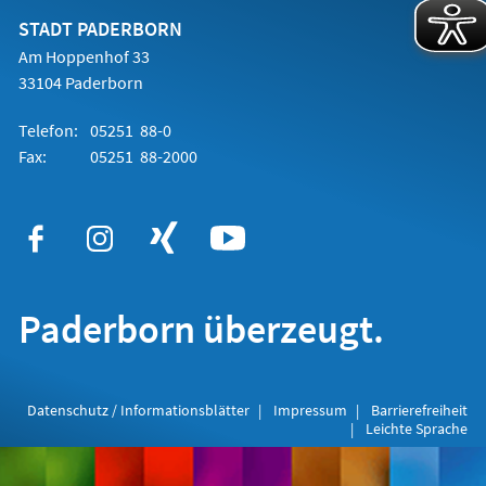
neuen
Tab)
STADT PADERBORN
Am Hoppenhof 33
33104 Paderborn
Telefon:
05251 88-0
Fax:
05251 88-2000
Paderborn überzeugt.
Datenschutz / Informationsblätter
Impressum
Barrierefreiheit
Leichte Sprache