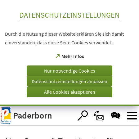
Inhalt anspringen
DATENSCHUTZEINSTELLUNGEN
Durch die Nutzung dieser Website erklären Sie sich damit
einverstanden, dass diese Seite Cookies verwendet.
(Öffnet
Mehr Infos
in
einem
Nur notwendige Cookies
neuen
Tab)
Datenschutzeinstellungen anpassen
Alle Cookies akzeptieren
Visuelle
Paderborn
Assistenzsoftware
öffnen.