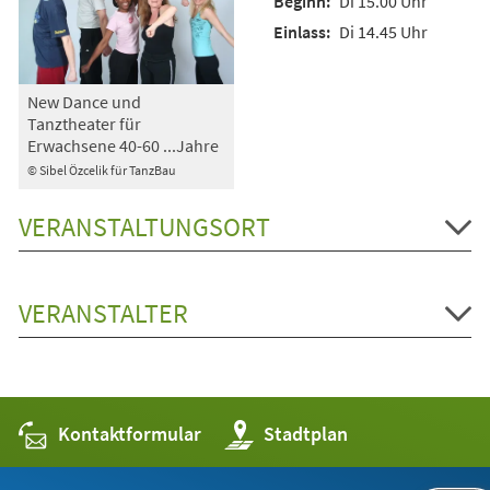
Di 15.00 Uhr
Di 14.45 Uhr
New Dance und
Tanztheater für
Erwachsene 40-60 ...Jahre
© Sibel Özcelik für TanzBau
VERANSTALTUNGSORT
VERANSTALTER
Kontaktformular
(Öffnet
Stadtplan
in
einem