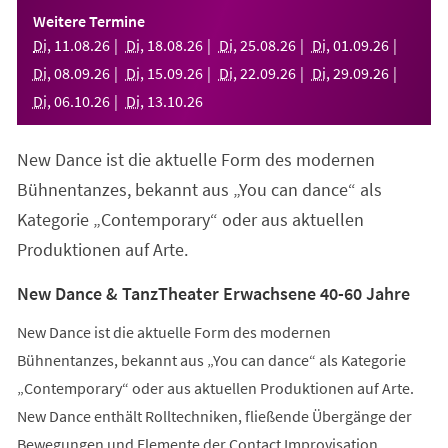
einem
Weitere Termine
neuen
Di
,
11
.
08
.
26
Di
,
18
.
08
.
26
Di
,
25
.
08
.
26
Di
,
01
.
09
.
26
Tab)
Di
,
08
.
09
.
26
Di
,
15
.
09
.
26
Di
,
22
.
09
.
26
Di
,
29
.
09
.
26
Di
,
06
.
10
.
26
Di
,
13
.
10
.
26
New Dance ist die aktuelle Form des modernen
Bühnentanzes, bekannt aus „You can dance“ als
Kategorie „Contemporary“ oder aus aktuellen
Produktionen auf Arte.
New Dance & TanzTheater Erwachsene 40-60 Jahre
New Dance ist die aktuelle Form des modernen
Bühnentanzes, bekannt aus „You can dance“ als Kategorie
„Contemporary“ oder aus aktuellen Produktionen auf Arte.
New Dance enthält Rolltechniken, fließende Übergänge der
Bewegungen und Elemente der Contact Improvisation.