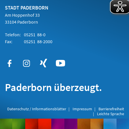
neuen
Tab)
STADT PADERBORN
Am Hoppenhof 33
33104 Paderborn
Telefon:
05251 88-0
Fax:
05251 88-2000
Paderborn überzeugt.
Datenschutz / Informationsblätter
Impressum
Barrierefreiheit
Leichte Sprache