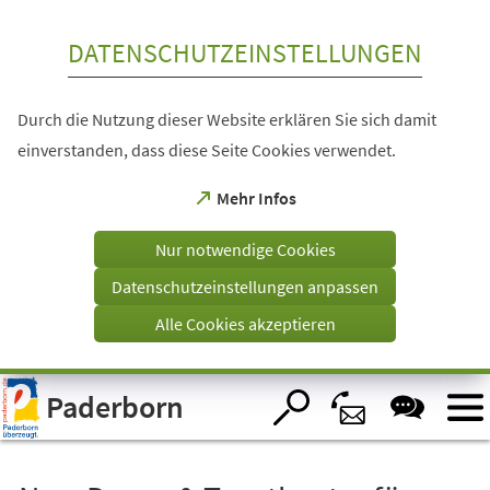
Inhalt anspringen
DATENSCHUTZEINSTELLUNGEN
Durch die Nutzung dieser Website erklären Sie sich damit
einverstanden, dass diese Seite Cookies verwendet.
(Öffnet
Mehr Infos
in
einem
Nur notwendige Cookies
neuen
Tab)
Datenschutzeinstellungen anpassen
Alle Cookies akzeptieren
Visuelle
Paderborn
Assistenzsoftware
öffnen.