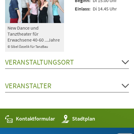
Di 15.00 Uhr
Di 14.45 Uhr
New Dance und
Tanztheater für
Erwachsene 40-60 ...Jahre
© Sibel Özcelik für TanzBau
VERANSTALTUNGSORT
VERANSTALTER
Kontaktformular
(Öffnet
Stadtplan
in
einem