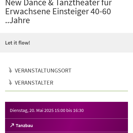
New Dance & Tanztheater für
Erwachsene Einsteiger 40-60
..Jahre
Let it flow!
VERANSTALTUNGSORT
VERANSTALTER
Veranstaltungsinformationen
Dienstag, 20. Mai 2025
15:00
bis
16:30
(Öffnet
Tanzbau
in