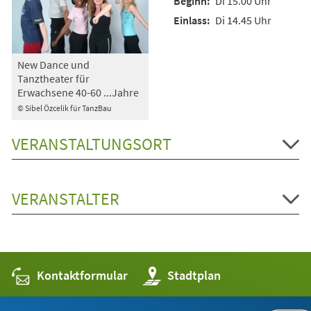
Di 15.00 Uhr
Di 14.45 Uhr
New Dance und
Tanztheater für
Erwachsene 40-60 ...Jahre
© Sibel Özcelik für TanzBau
VERANSTALTUNGSORT
VERANSTALTER
Kontaktformular
(Öffnet
Stadtplan
in
einem