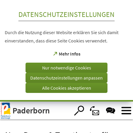
Inhalt anspringen
DATENSCHUTZEINSTELLUNGEN
Durch die Nutzung dieser Website erklären Sie sich damit
einverstanden, dass diese Seite Cookies verwendet.
(Öffnet
Mehr Infos
in
einem
Nur notwendige Cookies
neuen
Tab)
Datenschutzeinstellungen anpassen
Alle Cookies akzeptieren
Visuelle
Paderborn
Assistenzsoftware
öffnen.