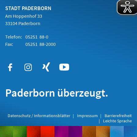
neuen
Tab)
STADT PADERBORN
Am Hoppenhof 33
33104 Paderborn
Telefon:
05251 88-0
Fax:
05251 88-2000
Paderborn überzeugt.
Datenschutz / Informationsblätter
Impressum
Barrierefreiheit
Leichte Sprache