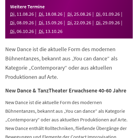
einem
Weitere Termine
neuen
Di
,
11
.
08
.
26
Di
,
18
.
08
.
26
Di
,
25
.
08
.
26
Di
,
01
.
09
.
26
Tab)
Di
,
08
.
09
.
26
Di
,
15
.
09
.
26
Di
,
22
.
09
.
26
Di
,
29
.
09
.
26
Di
,
06
.
10
.
26
Di
,
13
.
10
.
26
New Dance ist die aktuelle Form des modernen
Bühnentanzes, bekannt aus „You can dance“ als
Kategorie „Contemporary“ oder aus aktuellen
Produktionen auf Arte.
New Dance & TanzTheater Erwachsene 40-60 Jahre
New Dance ist die aktuelle Form des modernen
Bühnentanzes, bekannt aus „You can dance“ als Kategorie
„Contemporary“ oder aus aktuellen Produktionen auf Arte.
New Dance enthält Rolltechniken, fließende Übergänge der
Bewegungen und Elemente der Contact Improvisation.