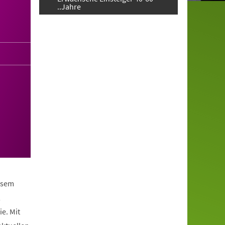
..Jahre
iesem
,
e. Mit