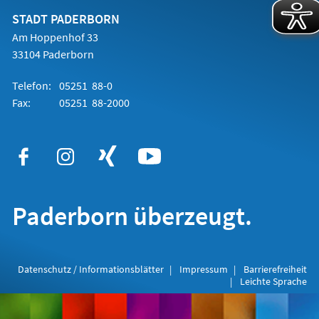
neuen
Tab)
STADT PADERBORN
Am Hoppenhof 33
33104 Paderborn
Telefon:
05251 88-0
Fax:
05251 88-2000
Paderborn überzeugt.
Datenschutz / Informationsblätter
Impressum
Barrierefreiheit
Leichte Sprache