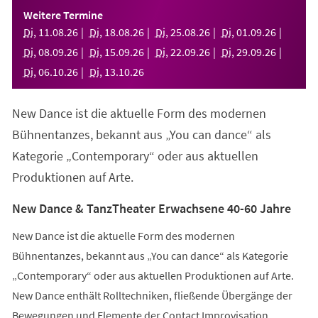
einem
Weitere Termine
neuen
Di
,
11
.
08
.
26
Di
,
18
.
08
.
26
Di
,
25
.
08
.
26
Di
,
01
.
09
.
26
Tab)
Di
,
08
.
09
.
26
Di
,
15
.
09
.
26
Di
,
22
.
09
.
26
Di
,
29
.
09
.
26
Di
,
06
.
10
.
26
Di
,
13
.
10
.
26
New Dance ist die aktuelle Form des modernen
Bühnentanzes, bekannt aus „You can dance“ als
Kategorie „Contemporary“ oder aus aktuellen
Produktionen auf Arte.
New Dance & TanzTheater Erwachsene 40-60 Jahre
New Dance ist die aktuelle Form des modernen
Bühnentanzes, bekannt aus „You can dance“ als Kategorie
„Contemporary“ oder aus aktuellen Produktionen auf Arte.
New Dance enthält Rolltechniken, fließende Übergänge der
Bewegungen und Elemente der Contact Improvisation.