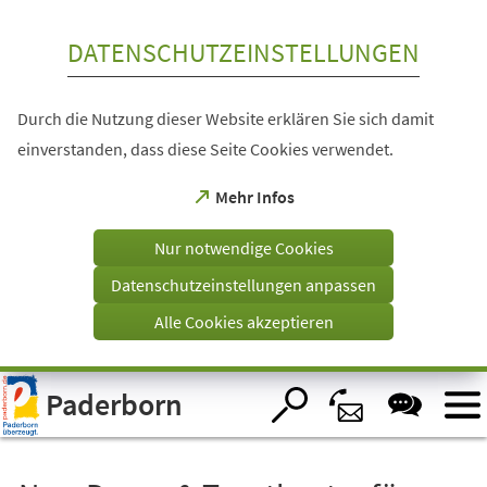
Inhalt anspringen
DATENSCHUTZEINSTELLUNGEN
Durch die Nutzung dieser Website erklären Sie sich damit
einverstanden, dass diese Seite Cookies verwendet.
(Öffnet
Mehr Infos
in
einem
Nur notwendige Cookies
neuen
Tab)
Datenschutzeinstellungen anpassen
Alle Cookies akzeptieren
Visuelle
Paderborn
Assistenzsoftware
öffnen.