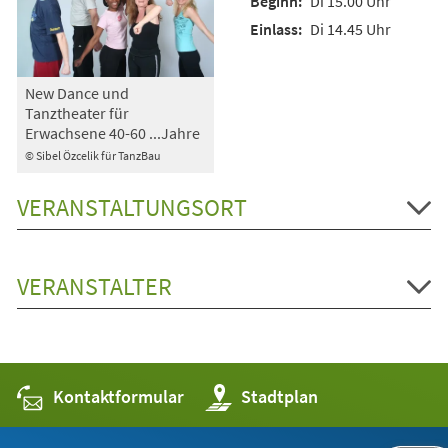
Di 15.00 Uhr
Di 14.45 Uhr
New Dance und
Tanztheater für
Erwachsene 40-60 ...Jahre
© Sibel Özcelik für TanzBau
VERANSTALTUNGSORT
VERANSTALTER
Kontaktformular
(Öffnet
Stadtplan
in
einem