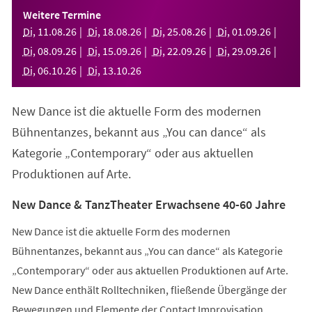
einem
Weitere Termine
neuen
Di
,
11
.
08
.
26
Di
,
18
.
08
.
26
Di
,
25
.
08
.
26
Di
,
01
.
09
.
26
Tab)
Di
,
08
.
09
.
26
Di
,
15
.
09
.
26
Di
,
22
.
09
.
26
Di
,
29
.
09
.
26
Di
,
06
.
10
.
26
Di
,
13
.
10
.
26
New Dance ist die aktuelle Form des modernen
Bühnentanzes, bekannt aus „You can dance“ als
Kategorie „Contemporary“ oder aus aktuellen
Produktionen auf Arte.
New Dance & TanzTheater Erwachsene 40-60 Jahre
New Dance ist die aktuelle Form des modernen
Bühnentanzes, bekannt aus „You can dance“ als Kategorie
„Contemporary“ oder aus aktuellen Produktionen auf Arte.
New Dance enthält Rolltechniken, fließende Übergänge der
Bewegungen und Elemente der Contact Improvisation.