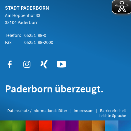
neuen
Tab)
STADT PADERBORN
Am Hoppenhof 33
33104 Paderborn
Telefon:
05251 88-0
Fax:
05251 88-2000
Paderborn überzeugt.
Datenschutz / Informationsblätter
Impressum
Barrierefreiheit
Leichte Sprache