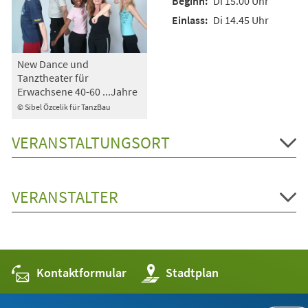
Di 15.00 Uhr
Di 14.45 Uhr
New Dance und
Tanztheater für
Erwachsene 40-60 ...Jahre
© Sibel Özcelik für TanzBau
VERANSTALTUNGSORT
VERANSTALTER
Kontaktformular
(Öffnet
Stadtplan
in
einem