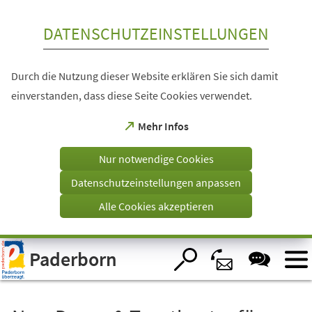
Inhalt anspringen
DATENSCHUTZEINSTELLUNGEN
Durch die Nutzung dieser Website erklären Sie sich damit
einverstanden, dass diese Seite Cookies verwendet.
(Öffnet
Mehr Infos
in
einem
Nur notwendige Cookies
neuen
Tab)
Datenschutzeinstellungen anpassen
Alle Cookies akzeptieren
Visuelle
Paderborn
Assistenzsoftware
öffnen.