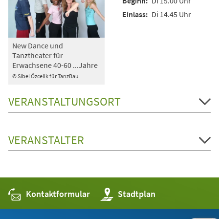
Di 15.00 Uhr
Di 14.45 Uhr
New Dance und
Tanztheater für
Erwachsene 40-60 ...Jahre
© Sibel Özcelik für TanzBau
VERANSTALTUNGSORT
VERANSTALTER
Kontaktformular
(Öffnet
Stadtplan
in
einem