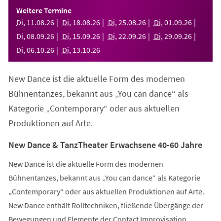
einem
Weitere Termine
neuen
Di
,
11
.
08
.
26
Di
,
18
.
08
.
26
Di
,
25
.
08
.
26
Di
,
01
.
09
.
26
Tab)
Di
,
08
.
09
.
26
Di
,
15
.
09
.
26
Di
,
22
.
09
.
26
Di
,
29
.
09
.
26
Di
,
06
.
10
.
26
Di
,
13
.
10
.
26
New Dance ist die aktuelle Form des modernen
Bühnentanzes, bekannt aus „You can dance“ als
Kategorie „Contemporary“ oder aus aktuellen
Produktionen auf Arte.
New Dance & TanzTheater Erwachsene 40-60 Jahre
New Dance ist die aktuelle Form des modernen
Bühnentanzes, bekannt aus „You can dance“ als Kategorie
„Contemporary“ oder aus aktuellen Produktionen auf Arte.
New Dance enthält Rolltechniken, fließende Übergänge der
Bewegungen und Elemente der Contact Improvisation.