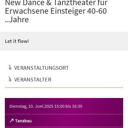
New Dance & Tanztheater für
Erwachsene Einsteiger 40-60
..Jahre
Let it flow!
VERANSTALTUNGSORT
VERANSTALTER
Veranstaltungsinformationen
Dienstag, 10. Juni 2025
15:00
bis
16:30
(Öffnet
Tanzbau
in