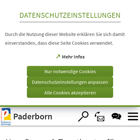
Inhalt anspringen
DATENSCHUTZEINSTELLUNGEN
Durch die Nutzung dieser Website erklären Sie sich damit
einverstanden, dass diese Seite Cookies verwendet.
(Öffnet
Mehr Infos
in
einem
Nur notwendige Cookies
neuen
Tab)
Datenschutzeinstellungen anpassen
Alle Cookies akzeptieren
Visuelle
Paderborn
Assistenzsoftware
öffnen.