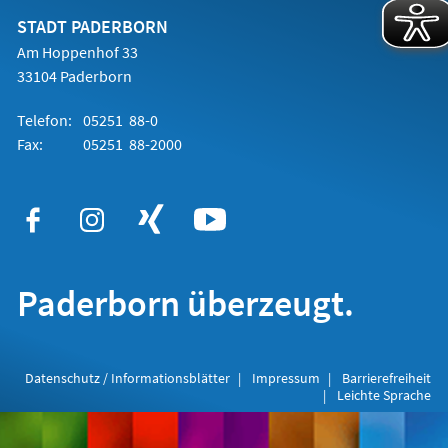
neuen
Tab)
STADT PADERBORN
Am Hoppenhof 33
33104 Paderborn
Telefon:
05251 88-0
Fax:
05251 88-2000
Paderborn überzeugt.
Datenschutz / Informationsblätter
Impressum
Barrierefreiheit
Leichte Sprache