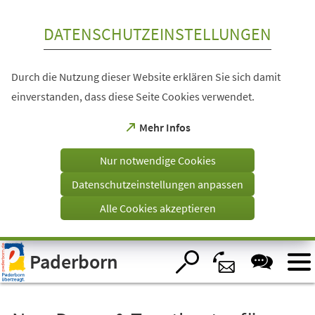
Inhalt anspringen
DATENSCHUTZEINSTELLUNGEN
Durch die Nutzung dieser Website erklären Sie sich damit
einverstanden, dass diese Seite Cookies verwendet.
(Öffnet
Mehr Infos
in
einem
Nur notwendige Cookies
neuen
Tab)
Datenschutzeinstellungen anpassen
Alle Cookies akzeptieren
Visuelle
Paderborn
Assistenzsoftware
öffnen.