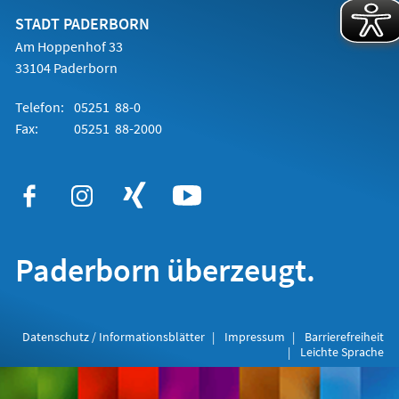
neuen
Tab)
STADT PADERBORN
Am Hoppenhof 33
33104 Paderborn
Telefon:
05251 88-0
Fax:
05251 88-2000
Paderborn überzeugt.
Datenschutz / Informationsblätter
Impressum
Barrierefreiheit
Leichte Sprache