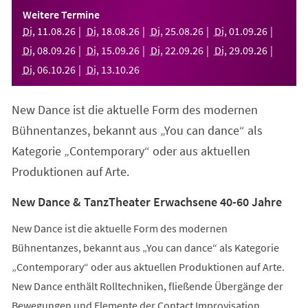
einem
Weitere Termine
neuen
Di
,
11
.
08
.
26
Di
,
18
.
08
.
26
Di
,
25
.
08
.
26
Di
,
01
.
09
.
26
Tab)
Di
,
08
.
09
.
26
Di
,
15
.
09
.
26
Di
,
22
.
09
.
26
Di
,
29
.
09
.
26
Di
,
06
.
10
.
26
Di
,
13
.
10
.
26
New Dance ist die aktuelle Form des modernen
Bühnentanzes, bekannt aus „You can dance“ als
Kategorie „Contemporary“ oder aus aktuellen
Produktionen auf Arte.
New Dance & TanzTheater Erwachsene 40-60 Jahre
New Dance ist die aktuelle Form des modernen
Bühnentanzes, bekannt aus „You can dance“ als Kategorie
„Contemporary“ oder aus aktuellen Produktionen auf Arte.
New Dance enthält Rolltechniken, fließende Übergänge der
Bewegungen und Elemente der Contact Improvisation.