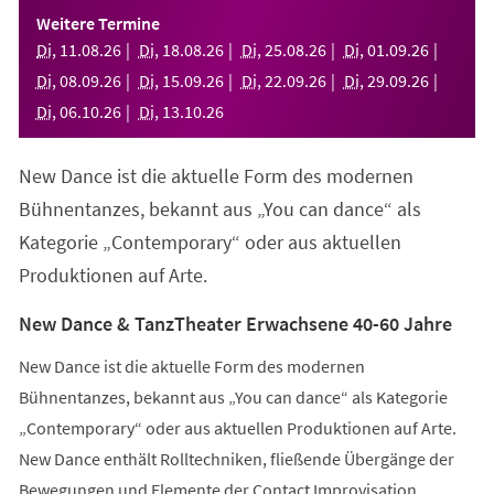
einem
Weitere Termine
neuen
Di
,
11
.
08
.
26
Di
,
18
.
08
.
26
Di
,
25
.
08
.
26
Di
,
01
.
09
.
26
Tab)
Di
,
08
.
09
.
26
Di
,
15
.
09
.
26
Di
,
22
.
09
.
26
Di
,
29
.
09
.
26
Di
,
06
.
10
.
26
Di
,
13
.
10
.
26
New Dance ist die aktuelle Form des modernen
Bühnentanzes, bekannt aus „You can dance“ als
Kategorie „Contemporary“ oder aus aktuellen
Produktionen auf Arte.
New Dance & TanzTheater Erwachsene 40-60 Jahre
New Dance ist die aktuelle Form des modernen
Bühnentanzes, bekannt aus „You can dance“ als Kategorie
„Contemporary“ oder aus aktuellen Produktionen auf Arte.
New Dance enthält Rolltechniken, fließende Übergänge der
Bewegungen und Elemente der Contact Improvisation.