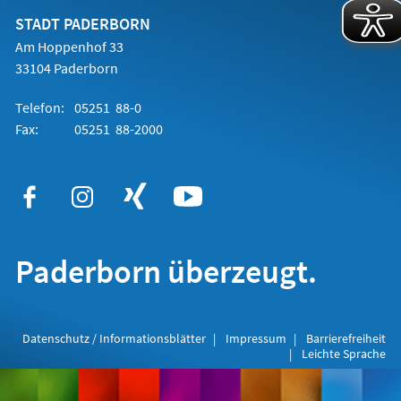
neuen
Tab)
STADT PADERBORN
Am Hoppenhof 33
33104 Paderborn
Telefon:
05251 88-0
Fax:
05251 88-2000
Paderborn überzeugt.
Datenschutz / Informationsblätter
Impressum
Barrierefreiheit
Leichte Sprache