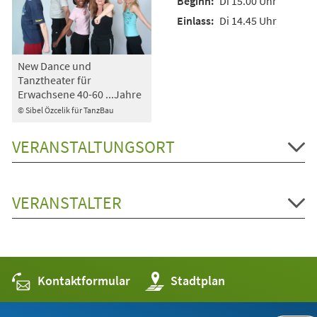
Di 15.00 Uhr
Di 14.45 Uhr
New Dance und
Tanztheater für
Erwachsene 40-60 ...Jahre
© Sibel Özcelik für TanzBau
VERANSTALTUNGSORT
VERANSTALTER
Kontaktformular
(Öffnet
Stadtplan
in
einem