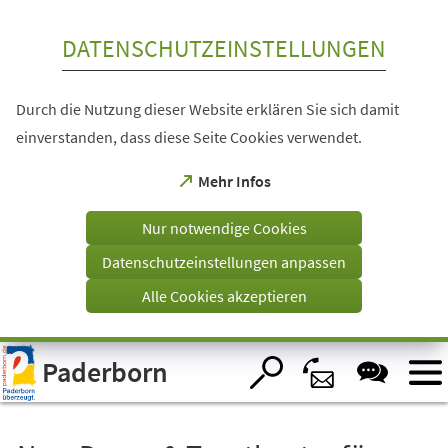
Inhalt anspringen
DATENSCHUTZEINSTELLUNGEN
Durch die Nutzung dieser Website erklären Sie sich damit
einverstanden, dass diese Seite Cookies verwendet.
(Öffnet
Mehr Infos
in
einem
Nur notwendige Cookies
neuen
Tab)
Datenschutzeinstellungen anpassen
Alle Cookies akzeptieren
Visuelle
Paderborn
Assistenzsoftware
öffnen.