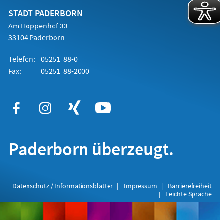
neuen
Tab)
STADT PADERBORN
Am Hoppenhof 33
33104 Paderborn
Telefon:
05251 88-0
Fax:
05251 88-2000
Paderborn überzeugt.
Datenschutz / Informationsblätter
Impressum
Barrierefreiheit
Leichte Sprache