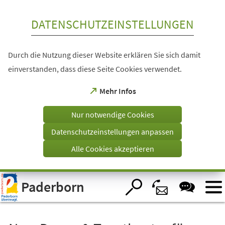
Inhalt anspringen
DATENSCHUTZEINSTELLUNGEN
Durch die Nutzung dieser Website erklären Sie sich damit
einverstanden, dass diese Seite Cookies verwendet.
(Öffnet
Mehr Infos
in
einem
Nur notwendige Cookies
neuen
Tab)
Datenschutzeinstellungen anpassen
Alle Cookies akzeptieren
Visuelle
Paderborn
Assistenzsoftware
öffnen.