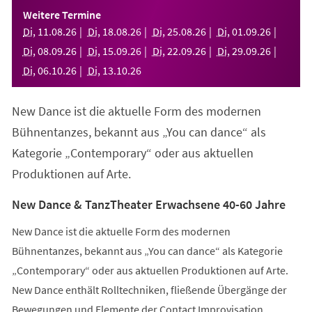
einem
Weitere Termine
neuen
Di
,
11
.
08
.
26
Di
,
18
.
08
.
26
Di
,
25
.
08
.
26
Di
,
01
.
09
.
26
Tab)
Di
,
08
.
09
.
26
Di
,
15
.
09
.
26
Di
,
22
.
09
.
26
Di
,
29
.
09
.
26
Di
,
06
.
10
.
26
Di
,
13
.
10
.
26
New Dance ist die aktuelle Form des modernen
Bühnentanzes, bekannt aus „You can dance“ als
Kategorie „Contemporary“ oder aus aktuellen
Produktionen auf Arte.
New Dance & TanzTheater Erwachsene 40-60 Jahre
New Dance ist die aktuelle Form des modernen
Bühnentanzes, bekannt aus „You can dance“ als Kategorie
„Contemporary“ oder aus aktuellen Produktionen auf Arte.
New Dance enthält Rolltechniken, fließende Übergänge der
Bewegungen und Elemente der Contact Improvisation.