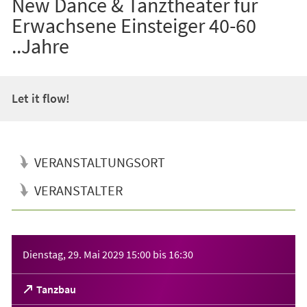
New Dance & Tanztheater für
Erwachsene Einsteiger 40-60
..Jahre
Let it flow!
VERANSTALTUNGSORT
VERANSTALTER
Veranstaltungsinformationen
Dienstag, 29. Mai 2029
15:00
bis
16:30
(Öffnet
Tanzbau
in