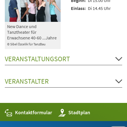
Di 15.00 Uhr
Di 14.45 Uhr
New Dance und
Tanztheater für
Erwachsene 40-60 ...Jahre
© Sibel Özcelik für TanzBau
VERANSTALTUNGSORT
VERANSTALTER
Kontaktformular
(Öffnet
Stadtplan
in
einem