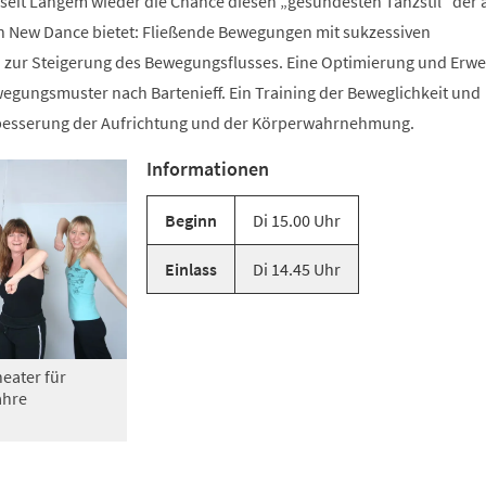
 seit Langem wieder die Chance diesen „gesündesten Tanzstil“ der 
n New Dance bietet: Fließende Bewegungen mit sukzessiven
zur Steigerung des Bewegungsflusses. Eine Optimierung und Erwe
gungsmuster nach Bartenieff. Ein Training der Beweglichkeit und
rbesserung der Aufrichtung und der Körperwahrnehmung.
Informationen
Beginn
Di 15.00 Uhr
Einlass
Di 14.45 Uhr
eater für
ahre