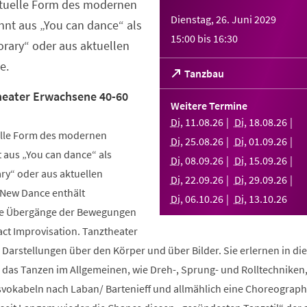
ktuelle Form des modernen
Dienstag, 26. Juni 2029
nt aus „You can dance“ als
15:00
bis
16:30
rary“ oder aus aktuellen
e.
(Öffnet
Tanzbau
in
eater Erwachsene 40-60
einem
Weitere Termine
neuen
Di
,
11
.
08
.
26
Di
,
18
.
08
.
26
Tab)
elle Form des modernen
Di
,
25
.
08
.
26
Di
,
01
.
09
.
26
aus „You can dance“ als
Di
,
08
.
09
.
26
Di
,
15
.
09
.
26
y“ oder aus aktuellen
Di
,
22
.
09
.
26
Di
,
29
.
09
.
26
 New Dance enthält
Di
,
06
.
10
.
26
Di
,
13
.
10
.
26
nde Übergänge der Bewegungen
ct Improvisation. Tanztheater
 Darstellungen über den Körper und über Bilder. Sie erlernen in d
n das Tanzen im Allgemeinen, wie Dreh-, Sprung- und Rolltechniken
okabeln nach Laban/ Bartenieff und allmählich eine Choreographi