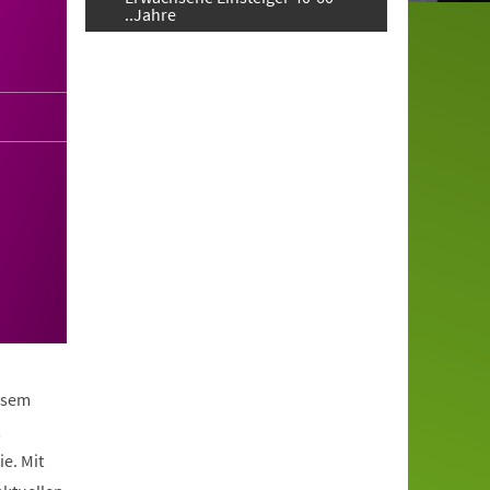
..Jahre
iesem
,
e. Mit