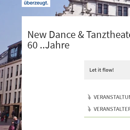
+
1
New Dance & Tanztheate
60 ..Jahre
Let it flow!
VERANSTALTU
VERANSTALTE