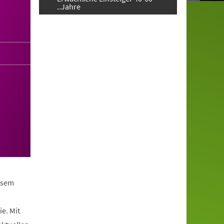
..Jahre
iesem
,
e. Mit