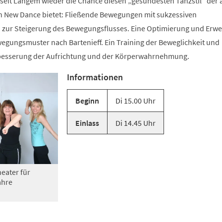
 seit Langem wieder die Chance diesen „gesündesten Tanzstil“ der 
n New Dance bietet: Fließende Bewegungen mit sukzessiven
zur Steigerung des Bewegungsflusses. Eine Optimierung und Erwe
gungsmuster nach Bartenieff. Ein Training der Beweglichkeit und
rbesserung der Aufrichtung und der Körperwahrnehmung.
Informationen
Beginn
Di 15.00 Uhr
Einlass
Di 14.45 Uhr
eater für
ahre