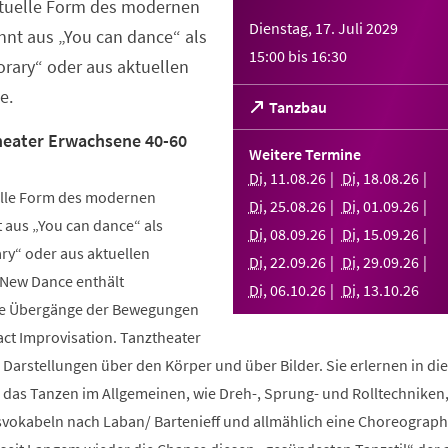
ktuelle Form des modernen
Dienstag, 17. Juli 2029
nt aus „You can dance“ als
15:00
bis
16:30
rary“ oder aus aktuellen
e.
(Öffnet
Tanzbau
in
eater Erwachsene 40-60
einem
Weitere Termine
neuen
Di
,
11
.
08
.
26
Di
,
18
.
08
.
26
Tab)
elle Form des modernen
Di
,
25
.
08
.
26
Di
,
01
.
09
.
26
aus „You can dance“ als
Di
,
08
.
09
.
26
Di
,
15
.
09
.
26
y“ oder aus aktuellen
Di
,
22
.
09
.
26
Di
,
29
.
09
.
26
 New Dance enthält
Di
,
06
.
10
.
26
Di
,
13
.
10
.
26
nde Übergänge der Bewegungen
ct Improvisation. Tanztheater
 Darstellungen über den Körper und über Bilder. Sie erlernen in d
n das Tanzen im Allgemeinen, wie Dreh-, Sprung- und Rolltechniken
okabeln nach Laban/ Bartenieff und allmählich eine Choreographi