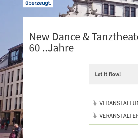
+
1
New Dance & Tanztheate
60 ..Jahre
Let it flow!
VERANSTALTU
VERANSTALTE