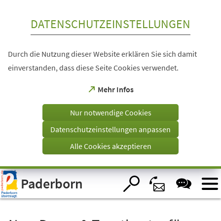
Inhalt anspringen
DATENSCHUTZEINSTELLUNGEN
Durch die Nutzung dieser Website erklären Sie sich damit
einverstanden, dass diese Seite Cookies verwendet.
(Öffnet
Mehr Infos
in
einem
Nur notwendige Cookies
neuen
Tab)
Datenschutzeinstellungen anpassen
Alle Cookies akzeptieren
Visuelle
Paderborn
Assistenzsoftware
öffnen.