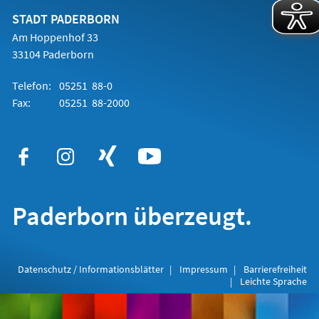
neuen
Tab)
STADT PADERBORN
Am Hoppenhof 33
33104 Paderborn
Telefon:
05251 88-0
Fax:
05251 88-2000
Paderborn überzeugt.
Datenschutz / Informationsblätter
Impressum
Barrierefreiheit
Leichte Sprache