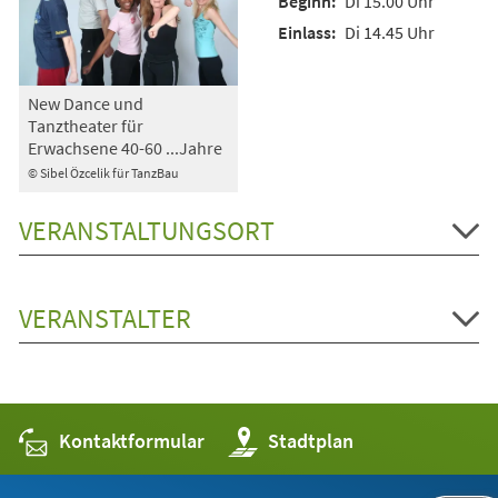
Di 15.00 Uhr
Di 14.45 Uhr
New Dance und
Tanztheater für
Erwachsene 40-60 ...Jahre
© Sibel Özcelik für TanzBau
VERANSTALTUNGSORT
VERANSTALTER
Kontaktformular
(Öffnet
Stadtplan
in
einem