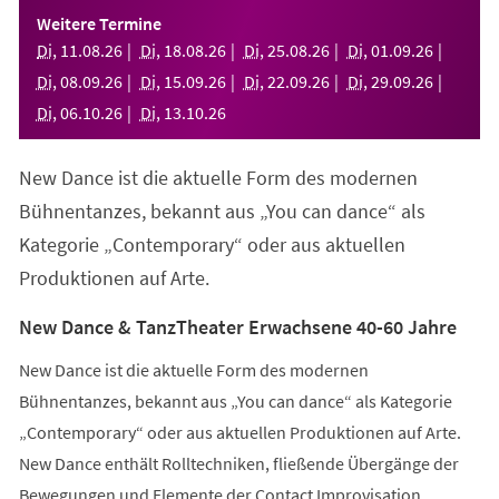
einem
Weitere Termine
neuen
Di
,
11
.
08
.
26
Di
,
18
.
08
.
26
Di
,
25
.
08
.
26
Di
,
01
.
09
.
26
Tab)
Di
,
08
.
09
.
26
Di
,
15
.
09
.
26
Di
,
22
.
09
.
26
Di
,
29
.
09
.
26
Di
,
06
.
10
.
26
Di
,
13
.
10
.
26
New Dance ist die aktuelle Form des modernen
Bühnentanzes, bekannt aus „You can dance“ als
Kategorie „Contemporary“ oder aus aktuellen
Produktionen auf Arte.
New Dance & TanzTheater Erwachsene 40-60 Jahre
New Dance ist die aktuelle Form des modernen
Bühnentanzes, bekannt aus „You can dance“ als Kategorie
„Contemporary“ oder aus aktuellen Produktionen auf Arte.
New Dance enthält Rolltechniken, fließende Übergänge der
Bewegungen und Elemente der Contact Improvisation.