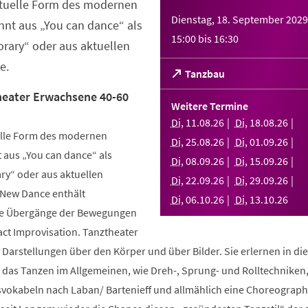
ktuelle Form des modernen
Dienstag, 18. September 2029
nt aus „You can dance“ als
15:00
bis
16:30
rary“ oder aus aktuellen
e.
(Öffnet
Tanzbau
in
eater Erwachsene 40-60
einem
Weitere Termine
neuen
Di
,
11
.
08
.
26
Di
,
18
.
08
.
26
Tab)
elle Form des modernen
Di
,
25
.
08
.
26
Di
,
01
.
09
.
26
aus „You can dance“ als
Di
,
08
.
09
.
26
Di
,
15
.
09
.
26
y“ oder aus aktuellen
Di
,
22
.
09
.
26
Di
,
29
.
09
.
26
 New Dance enthält
Di
,
06
.
10
.
26
Di
,
13
.
10
.
26
nde Übergänge der Bewegungen
ct Improvisation. Tanztheater
 Darstellungen über den Körper und über Bilder. Sie erlernen in d
n das Tanzen im Allgemeinen, wie Dreh-, Sprung- und Rolltechniken
okabeln nach Laban/ Bartenieff und allmählich eine Choreographi