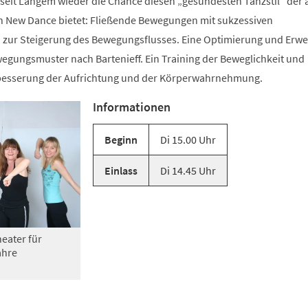
 seit Langem wieder die Chance diesen „gesündesten Tanzstil“ der 
n New Dance bietet: Fließende Bewegungen mit sukzessiven
zur Steigerung des Bewegungsflusses. Eine Optimierung und Erwe
gungsmuster nach Bartenieff. Ein Training der Beweglichkeit und
rbesserung der Aufrichtung und der Körperwahrnehmung.
Informationen
Beginn
Di 15.00 Uhr
Einlass
Di 14.45 Uhr
eater für
ahre