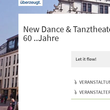
+
1
New Dance & Tanztheate
60 ..Jahre
Let it flow!
VERANSTALTU
VERANSTALTE