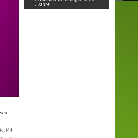
..Jahre
iesem
,
e. Mit