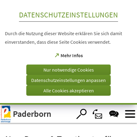
Inhalt anspringen
DATENSCHUTZEINSTELLUNGEN
Durch die Nutzung dieser Website erklären Sie sich damit
einverstanden, dass diese Seite Cookies verwendet.
(Öffnet
Mehr Infos
in
einem
Nur notwendige Cookies
neuen
Tab)
Datenschutzeinstellungen anpassen
Alle Cookies akzeptieren
Visuelle
Paderborn
Assistenzsoftware
öffnen.