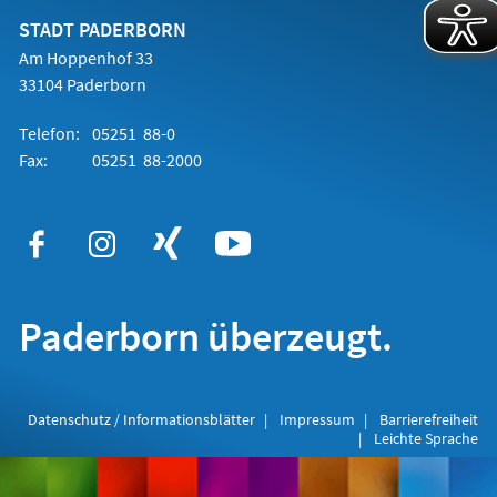
neuen
Tab)
STADT PADERBORN
Am Hoppenhof 33
33104 Paderborn
Telefon:
05251 88-0
Fax:
05251 88-2000
Paderborn überzeugt.
Datenschutz / Informationsblätter
Impressum
Barrierefreiheit
Leichte Sprache