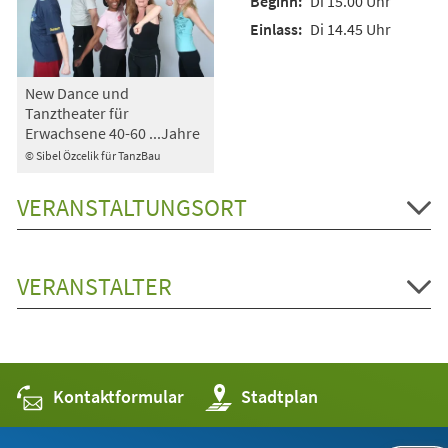
Di 15.00 Uhr
Di 14.45 Uhr
New Dance und
Tanztheater für
Erwachsene 40-60 ...Jahre
© Sibel Özcelik für TanzBau
VERANSTALTUNGSORT
VERANSTALTER
Kontaktformular
(Öffnet
Stadtplan
in
einem