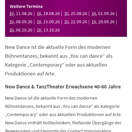
einem
Weitere Termine
neuen
Di
,
11
.
08
.
26
Di
,
18
.
08
.
26
Di
,
25
.
08
.
26
Di
,
01
.
09
.
26
Tab)
Di
,
08
.
09
.
26
Di
,
15
.
09
.
26
Di
,
22
.
09
.
26
Di
,
29
.
09
.
26
Di
,
06
.
10
.
26
Di
,
13
.
10
.
26
New Dance ist die aktuelle Form des modernen
Bühnentanzes, bekannt aus „You can dance“ als
Kategorie „Contemporary“ oder aus aktuellen
Produktionen auf Arte.
New Dance & TanzTheater Erwachsene 40-60 Jahre
New Dance ist die aktuelle Form des modernen
Bühnentanzes, bekannt aus „You can dance“ als Kategorie
„Contemporary“ oder aus aktuellen Produktionen auf Arte.
New Dance enthält Rolltechniken, fließende Übergänge der
Bewegungen und Elemente der Contact Improvisation.