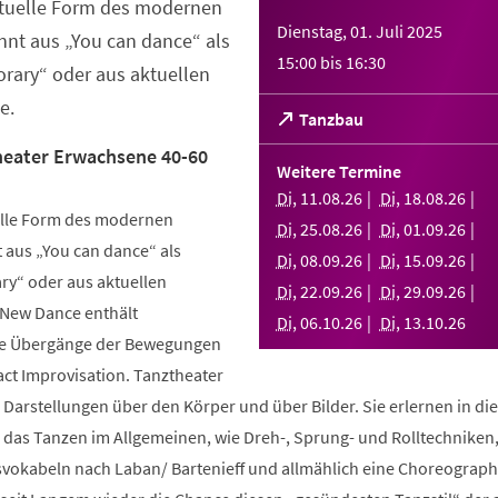
ktuelle Form des modernen
Dienstag, 01. Juli 2025
nt aus „You can dance“ als
15:00
bis
16:30
rary“ oder aus aktuellen
e.
(Öffnet
Tanzbau
in
eater Erwachsene 40-60
einem
Weitere Termine
neuen
Di
,
11
.
08
.
26
Di
,
18
.
08
.
26
Tab)
elle Form des modernen
Di
,
25
.
08
.
26
Di
,
01
.
09
.
26
aus „You can dance“ als
Di
,
08
.
09
.
26
Di
,
15
.
09
.
26
y“ oder aus aktuellen
Di
,
22
.
09
.
26
Di
,
29
.
09
.
26
 New Dance enthält
Di
,
06
.
10
.
26
Di
,
13
.
10
.
26
nde Übergänge der Bewegungen
ct Improvisation. Tanztheater
 Darstellungen über den Körper und über Bilder. Sie erlernen in d
n das Tanzen im Allgemeinen, wie Dreh-, Sprung- und Rolltechniken
okabeln nach Laban/ Bartenieff und allmählich eine Choreographi