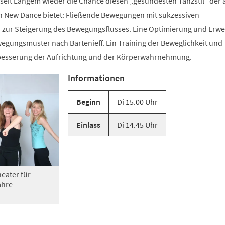
 seit Langem wieder die Chance diesen „gesündesten Tanzstil“ der 
n New Dance bietet: Fließende Bewegungen mit sukzessiven
zur Steigerung des Bewegungsflusses. Eine Optimierung und Erwe
gungsmuster nach Bartenieff. Ein Training der Beweglichkeit und
rbesserung der Aufrichtung und der Körperwahrnehmung.
Informationen
Beginn
Di 15.00 Uhr
Einlass
Di 14.45 Uhr
eater für
ahre