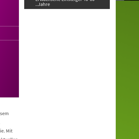
..Jahre
iesem
,
e. Mit