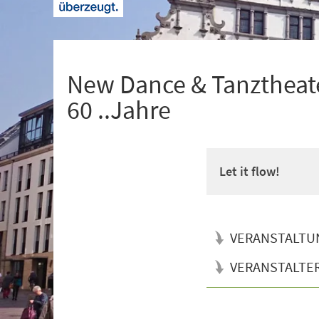
+
1
New Dance & Tanztheate
60 ..Jahre
Let it flow!
VERANSTALTU
VERANSTALTE