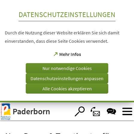
Inhalt anspringen
DATENSCHUTZEINSTELLUNGEN
Durch die Nutzung dieser Website erklären Sie sich damit
einverstanden, dass diese Seite Cookies verwendet.
(Öffnet
Mehr Infos
in
einem
Nur notwendige Cookies
neuen
Tab)
Datenschutzeinstellungen anpassen
Alle Cookies akzeptieren
Visuelle
Paderborn
Assistenzsoftware
öffnen.