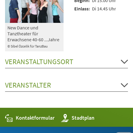
Di 15.00 Uhr
Di 14.45 Uhr
New Dance und
Tanztheater für
Erwachsene 40-60 ...Jahre
© Sibel Özcelik für TanzBau
VERANSTALTUNGSORT
VERANSTALTER
Kontaktformular
(Öffnet
Stadtplan
in
einem