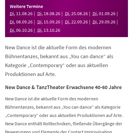
einem
Weitere Termine
neuen
Di
,
11
.
08
.
26
Di
,
18
.
08
.
26
Di
,
25
.
08
.
26
Di
,
01
.
09
.
26
Tab)
Di
,
08
.
09
.
26
Di
,
15
.
09
.
26
Di
,
22
.
09
.
26
Di
,
29
.
09
.
26
Di
,
06
.
10
.
26
Di
,
13
.
10
.
26
New Dance ist die aktuelle Form des modernen
Bühnentanzes, bekannt aus „You can dance“ als
Kategorie „Contemporary“ oder aus aktuellen
Produktionen auf Arte.
New Dance & TanzTheater Erwachsene 40-60 Jahre
New Dance ist die aktuelle Form des modernen
Bühnentanzes, bekannt aus „You can dance“ als Kategorie
„Contemporary“ oder aus aktuellen Produktionen auf Arte.
New Dance enthält Rolltechniken, fließende Übergänge der
Bewegungen und Elemente der Contact Improvisation.