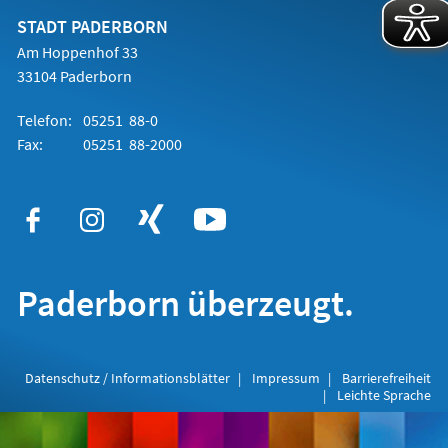
neuen
Tab)
STADT PADERBORN
Am Hoppenhof 33
33104 Paderborn
Telefon:
05251 88-0
Fax:
05251 88-2000
Paderborn überzeugt.
Datenschutz / Informationsblätter
Impressum
Barrierefreiheit
Leichte Sprache