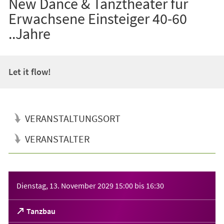
New Dance & Tanztheater für
Erwachsene Einsteiger 40-60
..Jahre
Let it flow!
VERANSTALTUNGSORT
VERANSTALTER
Veranstaltungsinformationen
Dienstag, 13. November 2029
15:00
bis
16:30
(Öffnet
Tanzbau
in