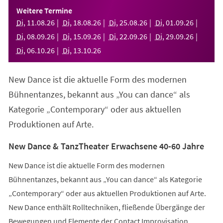
einem
Weitere Termine
neuen
Di
,
11
.
08
.
26
Di
,
18
.
08
.
26
Di
,
25
.
08
.
26
Di
,
01
.
09
.
26
Tab)
Di
,
08
.
09
.
26
Di
,
15
.
09
.
26
Di
,
22
.
09
.
26
Di
,
29
.
09
.
26
Di
,
06
.
10
.
26
Di
,
13
.
10
.
26
New Dance ist die aktuelle Form des modernen
Bühnentanzes, bekannt aus „You can dance“ als
Kategorie „Contemporary“ oder aus aktuellen
Produktionen auf Arte.
New Dance & TanzTheater Erwachsene 40-60 Jahre
New Dance ist die aktuelle Form des modernen
Bühnentanzes, bekannt aus „You can dance“ als Kategorie
„Contemporary“ oder aus aktuellen Produktionen auf Arte.
New Dance enthält Rolltechniken, fließende Übergänge der
Bewegungen und Elemente der Contact Improvisation.