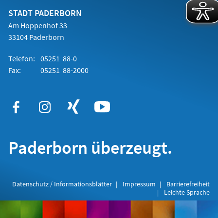
neuen
Tab)
STADT PADERBORN
Am Hoppenhof 33
33104 Paderborn
Telefon:
05251 88-0
Fax:
05251 88-2000
Paderborn überzeugt.
Datenschutz / Informationsblätter
Impressum
Barrierefreiheit
Leichte Sprache