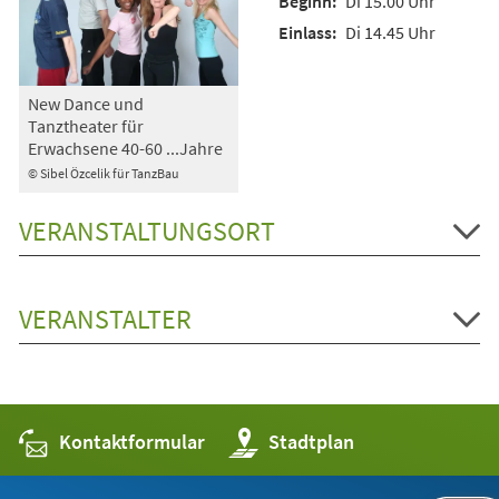
Di 15.00 Uhr
Di 14.45 Uhr
New Dance und
Tanztheater für
Erwachsene 40-60 ...Jahre
© Sibel Özcelik für TanzBau
VERANSTALTUNGSORT
VERANSTALTER
Kontaktformular
(Öffnet
Stadtplan
in
einem