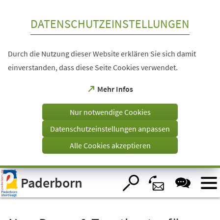
Inhalt anspringen
DATENSCHUTZEINSTELLUNGEN
Durch die Nutzung dieser Website erklären Sie sich damit
einverstanden, dass diese Seite Cookies verwendet.
(Öffnet
Mehr Infos
in
einem
Nur notwendige Cookies
neuen
Tab)
Datenschutzeinstellungen anpassen
Alle Cookies akzeptieren
Visuelle
Paderborn
Assistenzsoftware
öffnen.