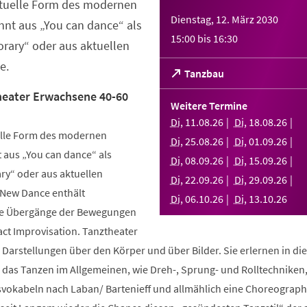
ktuelle Form des modernen
Dienstag, 12. März 2030
nt aus „You can dance“ als
15:00
bis
16:30
rary“ oder aus aktuellen
e.
(Öffnet
Tanzbau
in
eater Erwachsene 40-60
einem
Weitere Termine
neuen
Di
,
11
.
08
.
26
Di
,
18
.
08
.
26
Tab)
elle Form des modernen
Di
,
25
.
08
.
26
Di
,
01
.
09
.
26
aus „You can dance“ als
Di
,
08
.
09
.
26
Di
,
15
.
09
.
26
y“ oder aus aktuellen
Di
,
22
.
09
.
26
Di
,
29
.
09
.
26
 New Dance enthält
Di
,
06
.
10
.
26
Di
,
13
.
10
.
26
nde Übergänge der Bewegungen
ct Improvisation. Tanztheater
 Darstellungen über den Körper und über Bilder. Sie erlernen in d
n das Tanzen im Allgemeinen, wie Dreh-, Sprung- und Rolltechniken
okabeln nach Laban/ Bartenieff und allmählich eine Choreographi