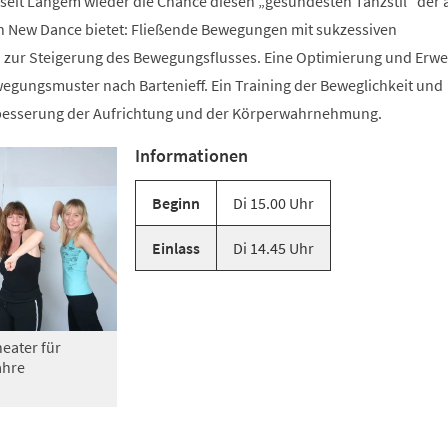
 seit Langem wieder die Chance diesen „gesündesten Tanzstil“ der 
n New Dance bietet: Fließende Bewegungen mit sukzessiven
zur Steigerung des Bewegungsflusses. Eine Optimierung und Erwe
gungsmuster nach Bartenieff. Ein Training der Beweglichkeit und
rbesserung der Aufrichtung und der Körperwahrnehmung.
Informationen
Beginn
Di 15.00 Uhr
Einlass
Di 14.45 Uhr
eater für
ahre