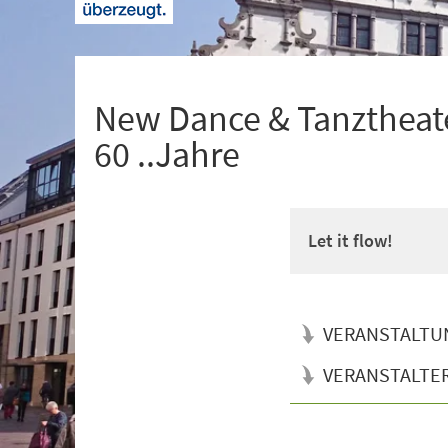
+
1
New Dance & Tanztheate
60 ..Jahre
Let it flow!
VERANSTALTU
VERANSTALTE