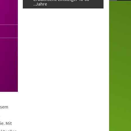
..Jahre
iesem
,
e. Mit