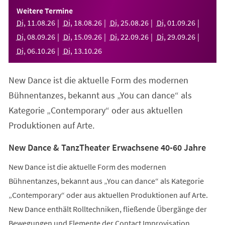
einem
Weitere Termine
neuen
Di
,
11
.
08
.
26
Di
,
18
.
08
.
26
Di
,
25
.
08
.
26
Di
,
01
.
09
.
26
Tab)
Di
,
08
.
09
.
26
Di
,
15
.
09
.
26
Di
,
22
.
09
.
26
Di
,
29
.
09
.
26
Di
,
06
.
10
.
26
Di
,
13
.
10
.
26
New Dance ist die aktuelle Form des modernen
Bühnentanzes, bekannt aus „You can dance“ als
Kategorie „Contemporary“ oder aus aktuellen
Produktionen auf Arte.
New Dance & TanzTheater Erwachsene 40-60 Jahre
New Dance ist die aktuelle Form des modernen
Bühnentanzes, bekannt aus „You can dance“ als Kategorie
„Contemporary“ oder aus aktuellen Produktionen auf Arte.
New Dance enthält Rolltechniken, fließende Übergänge der
Bewegungen und Elemente der Contact Improvisation.