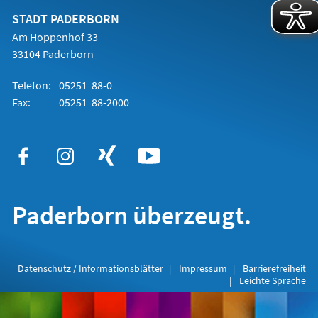
neuen
Tab)
STADT PADERBORN
Am Hoppenhof 33
33104 Paderborn
Telefon:
05251 88-0
Fax:
05251 88-2000
Paderborn überzeugt.
Datenschutz / Informationsblätter
Impressum
Barrierefreiheit
Leichte Sprache