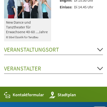
Di 15.00 Uhr
Di 14.45 Uhr
New Dance und
Tanztheater für
Erwachsene 40-60 ...Jahre
© Sibel Özcelik für TanzBau
VERANSTALTUNGSORT
VERANSTALTER
Kontaktformular
(Öffnet
Stadtplan
in
einem