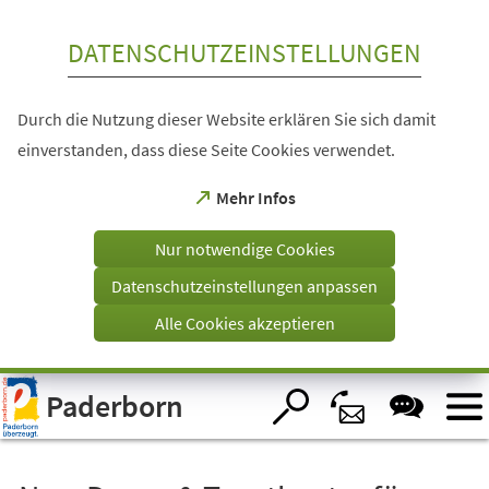
Inhalt anspringen
DATENSCHUTZEINSTELLUNGEN
Durch die Nutzung dieser Website erklären Sie sich damit
einverstanden, dass diese Seite Cookies verwendet.
(Öffnet
Mehr Infos
in
einem
Nur notwendige Cookies
neuen
Tab)
Datenschutzeinstellungen anpassen
Alle Cookies akzeptieren
Visuelle
Paderborn
Assistenzsoftware
öffnen.