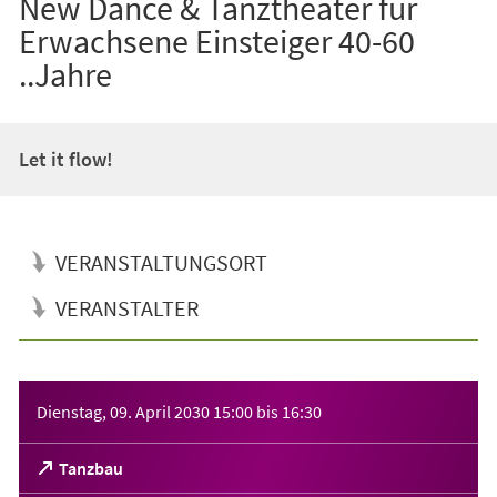
New Dance & Tanztheater für
Erwachsene Einsteiger 40-60
..Jahre
Let it flow!
VERANSTALTUNGSORT
VERANSTALTER
Veranstaltungsinformationen
Dienstag, 09. April 2030
15:00
bis
16:30
(Öffnet
Tanzbau
in