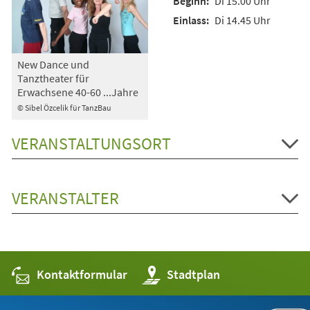
Di 15.00 Uhr
Di 14.45 Uhr
New Dance und
Tanztheater für
Erwachsene 40-60 ...Jahre
© Sibel Özcelik für TanzBau
VERANSTALTUNGSORT
VERANSTALTER
Kontaktformular
(Öffnet
Stadtplan
in
einem