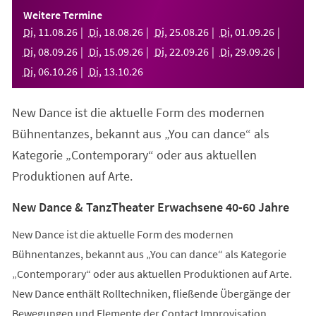
einem
Weitere Termine
neuen
Di
,
11
.
08
.
26
Di
,
18
.
08
.
26
Di
,
25
.
08
.
26
Di
,
01
.
09
.
26
Tab)
Di
,
08
.
09
.
26
Di
,
15
.
09
.
26
Di
,
22
.
09
.
26
Di
,
29
.
09
.
26
Di
,
06
.
10
.
26
Di
,
13
.
10
.
26
New Dance ist die aktuelle Form des modernen
Bühnentanzes, bekannt aus „You can dance“ als
Kategorie „Contemporary“ oder aus aktuellen
Produktionen auf Arte.
New Dance & TanzTheater Erwachsene 40-60 Jahre
New Dance ist die aktuelle Form des modernen
Bühnentanzes, bekannt aus „You can dance“ als Kategorie
„Contemporary“ oder aus aktuellen Produktionen auf Arte.
New Dance enthält Rolltechniken, fließende Übergänge der
Bewegungen und Elemente der Contact Improvisation.