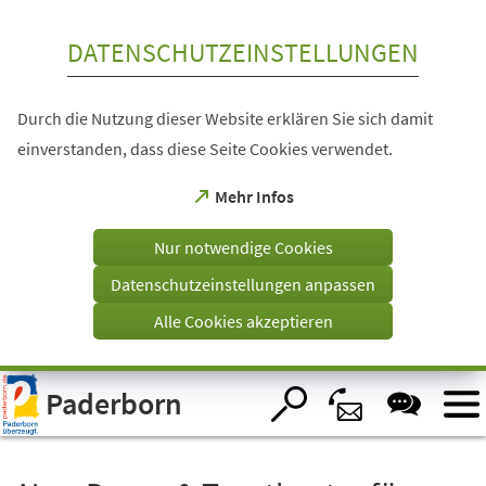
Inhalt anspringen
DATENSCHUTZEINSTELLUNGEN
Durch die Nutzung dieser Website erklären Sie sich damit
einverstanden, dass diese Seite Cookies verwendet.
(Öffnet
Mehr Infos
in
einem
Nur notwendige Cookies
neuen
Tab)
Datenschutzeinstellungen anpassen
Alle Cookies akzeptieren
Visuelle
Paderborn
Assistenzsoftware
öffnen.