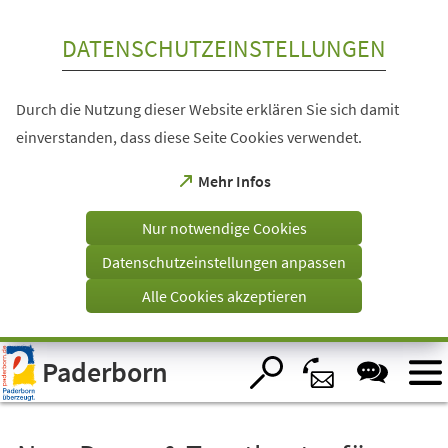
Inhalt anspringen
DATENSCHUTZEINSTELLUNGEN
Durch die Nutzung dieser Website erklären Sie sich damit
einverstanden, dass diese Seite Cookies verwendet.
(Öffnet
Mehr Infos
in
einem
Nur notwendige Cookies
neuen
Tab)
Datenschutzeinstellungen anpassen
Alle Cookies akzeptieren
Visuelle
Paderborn
Assistenzsoftware
öffnen.