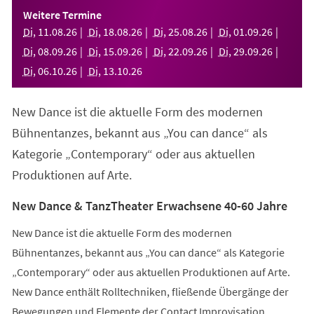
einem
Weitere Termine
neuen
Di
,
11
.
08
.
26
Di
,
18
.
08
.
26
Di
,
25
.
08
.
26
Di
,
01
.
09
.
26
Tab)
Di
,
08
.
09
.
26
Di
,
15
.
09
.
26
Di
,
22
.
09
.
26
Di
,
29
.
09
.
26
Di
,
06
.
10
.
26
Di
,
13
.
10
.
26
New Dance ist die aktuelle Form des modernen
Bühnentanzes, bekannt aus „You can dance“ als
Kategorie „Contemporary“ oder aus aktuellen
Produktionen auf Arte.
New Dance & TanzTheater Erwachsene 40-60 Jahre
New Dance ist die aktuelle Form des modernen
Bühnentanzes, bekannt aus „You can dance“ als Kategorie
„Contemporary“ oder aus aktuellen Produktionen auf Arte.
New Dance enthält Rolltechniken, fließende Übergänge der
Bewegungen und Elemente der Contact Improvisation.