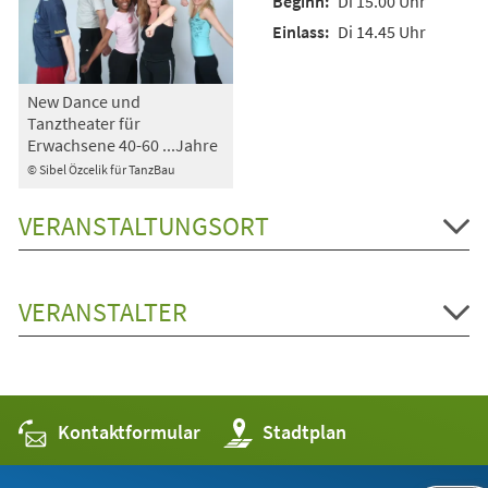
Di 15.00 Uhr
Di 14.45 Uhr
New Dance und
Tanztheater für
Erwachsene 40-60 ...Jahre
© Sibel Özcelik für TanzBau
VERANSTALTUNGSORT
VERANSTALTER
Kontaktformular
(Öffnet
Stadtplan
in
einem