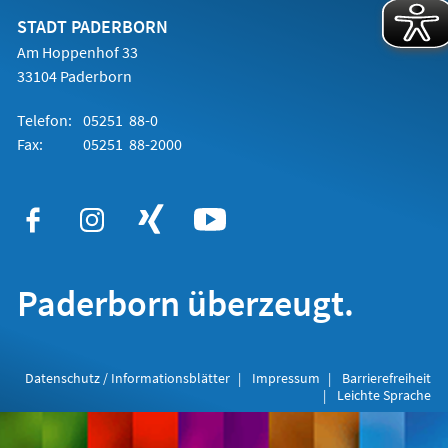
neuen
Tab)
STADT PADERBORN
Am Hoppenhof 33
33104 Paderborn
Telefon:
05251 88-0
Fax:
05251 88-2000
Paderborn überzeugt.
Datenschutz / Informationsblätter
Impressum
Barrierefreiheit
Leichte Sprache