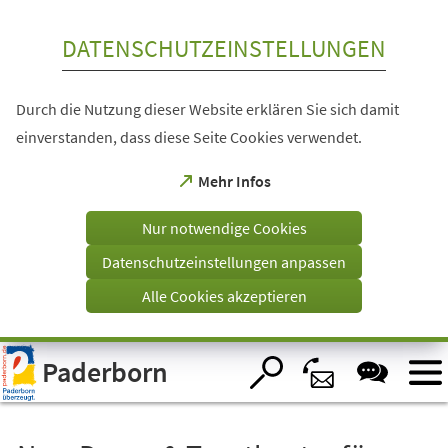
Inhalt anspringen
DATENSCHUTZEINSTELLUNGEN
Durch die Nutzung dieser Website erklären Sie sich damit
einverstanden, dass diese Seite Cookies verwendet.
(Öffnet
Mehr Infos
in
einem
Nur notwendige Cookies
neuen
Tab)
Datenschutzeinstellungen anpassen
Alle Cookies akzeptieren
Visuelle
Paderborn
Assistenzsoftware
öffnen.