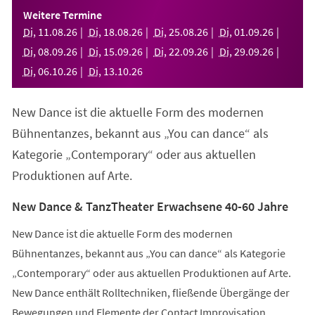
einem
Weitere Termine
neuen
Di
,
11
.
08
.
26
Di
,
18
.
08
.
26
Di
,
25
.
08
.
26
Di
,
01
.
09
.
26
Tab)
Di
,
08
.
09
.
26
Di
,
15
.
09
.
26
Di
,
22
.
09
.
26
Di
,
29
.
09
.
26
Di
,
06
.
10
.
26
Di
,
13
.
10
.
26
New Dance ist die aktuelle Form des modernen
Bühnentanzes, bekannt aus „You can dance“ als
Kategorie „Contemporary“ oder aus aktuellen
Produktionen auf Arte.
New Dance & TanzTheater Erwachsene 40-60 Jahre
New Dance ist die aktuelle Form des modernen
Bühnentanzes, bekannt aus „You can dance“ als Kategorie
„Contemporary“ oder aus aktuellen Produktionen auf Arte.
New Dance enthält Rolltechniken, fließende Übergänge der
Bewegungen und Elemente der Contact Improvisation.