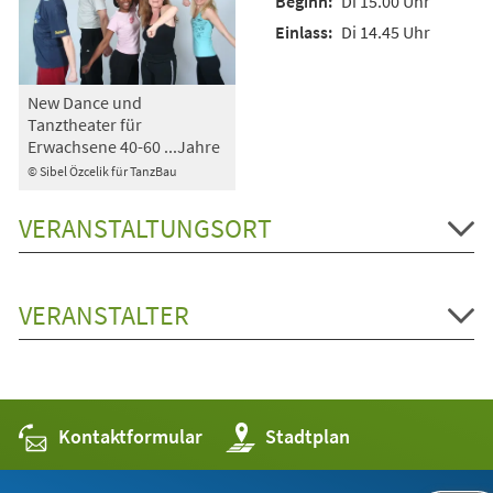
Di 15.00 Uhr
Di 14.45 Uhr
New Dance und
Tanztheater für
Erwachsene 40-60 ...Jahre
© Sibel Özcelik für TanzBau
VERANSTALTUNGSORT
VERANSTALTER
Kontaktformular
(Öffnet
Stadtplan
in
einem