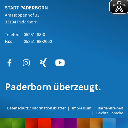
neuen
Tab)
STADT PADERBORN
Am Hoppenhof 33
33104 Paderborn
Telefon:
05251 88-0
Fax:
05251 88-2000
Paderborn überzeugt.
Datenschutz / Informationsblätter
Impressum
Barrierefreiheit
Leichte Sprache