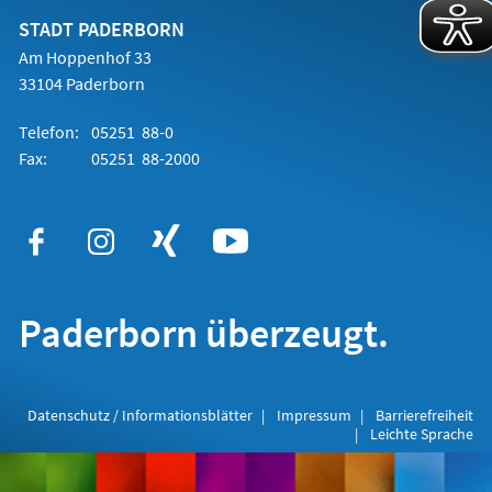
neuen
Tab)
STADT PADERBORN
Am Hoppenhof 33
33104 Paderborn
Telefon:
05251 88-0
Fax:
05251 88-2000
Paderborn überzeugt.
Datenschutz / Informationsblätter
Impressum
Barrierefreiheit
Leichte Sprache