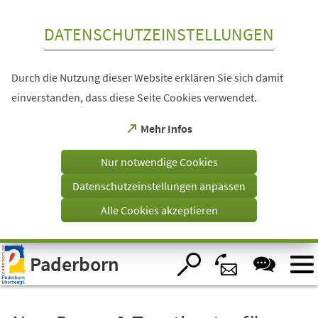
Inhalt anspringen
DATENSCHUTZEINSTELLUNGEN
Durch die Nutzung dieser Website erklären Sie sich damit
einverstanden, dass diese Seite Cookies verwendet.
(Öffnet
Mehr Infos
in
einem
Nur notwendige Cookies
neuen
Tab)
Datenschutzeinstellungen anpassen
Alle Cookies akzeptieren
Visuelle
Paderborn
Assistenzsoftware
öffnen.