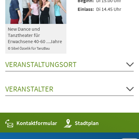
Di 15.00 Uhr
Di 14.45 Uhr
New Dance und
Tanztheater für
Erwachsene 40-60 ...Jahre
© Sibel Özcelik für TanzBau
VERANSTALTUNGSORT
VERANSTALTER
Kontaktformular
(Öffnet
Stadtplan
in
einem