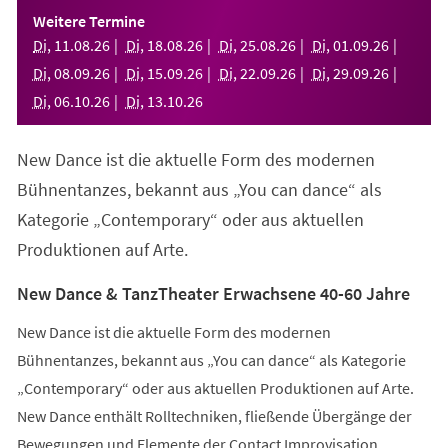
einem
Weitere Termine
neuen
Di
,
11
.
08
.
26
Di
,
18
.
08
.
26
Di
,
25
.
08
.
26
Di
,
01
.
09
.
26
Tab)
Di
,
08
.
09
.
26
Di
,
15
.
09
.
26
Di
,
22
.
09
.
26
Di
,
29
.
09
.
26
Di
,
06
.
10
.
26
Di
,
13
.
10
.
26
New Dance ist die aktuelle Form des modernen
Bühnentanzes, bekannt aus „You can dance“ als
Kategorie „Contemporary“ oder aus aktuellen
Produktionen auf Arte.
New Dance & TanzTheater Erwachsene 40-60 Jahre
New Dance ist die aktuelle Form des modernen
Bühnentanzes, bekannt aus „You can dance“ als Kategorie
„Contemporary“ oder aus aktuellen Produktionen auf Arte.
New Dance enthält Rolltechniken, fließende Übergänge der
Bewegungen und Elemente der Contact Improvisation.