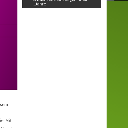
..Jahre
iesem
,
e. Mit