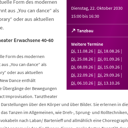
ktuelle Form des modernen
Dienstag, 22. Oktober 2030
nt aus „You can dance“ als
15:00
bis
16:30
rary“ oder aus aktuellen
e.
(Öffnet
Tanzbau
in
eater Erwachsene 40-60
einem
Weitere Termine
neuen
Di
,
11
.
08
.
26
Di
,
18
.
08
.
26
Tab)
elle Form des modernen
Di
,
25
.
08
.
26
Di
,
01
.
09
.
26
aus „You can dance“ als
Di
,
08
.
09
.
26
Di
,
15
.
09
.
26
y“ oder aus aktuellen
Di
,
22
.
09
.
26
Di
,
29
.
09
.
26
 New Dance enthält
Di
,
06
.
10
.
26
Di
,
13
.
10
.
26
nde Übergänge der Bewegungen
ct Improvisation. Tanztheater
 Darstellungen über den Körper und über Bilder. Sie erlernen in d
n das Tanzen im Allgemeinen, wie Dreh-, Sprung- und Rolltechniken
okabeln nach Laban/ Bartenieff und allmählich eine Choreographi