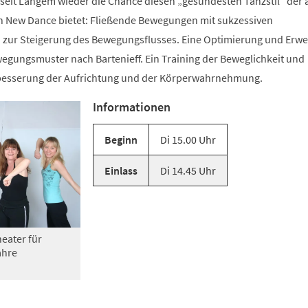
 seit Langem wieder die Chance diesen „gesündesten Tanzstil“ der 
n New Dance bietet: Fließende Bewegungen mit sukzessiven
zur Steigerung des Bewegungsflusses. Eine Optimierung und Erwe
gungsmuster nach Bartenieff. Ein Training der Beweglichkeit und
rbesserung der Aufrichtung und der Körperwahrnehmung.
Informationen
Beginn
Di 15.00 Uhr
Einlass
Di 14.45 Uhr
eater für
ahre