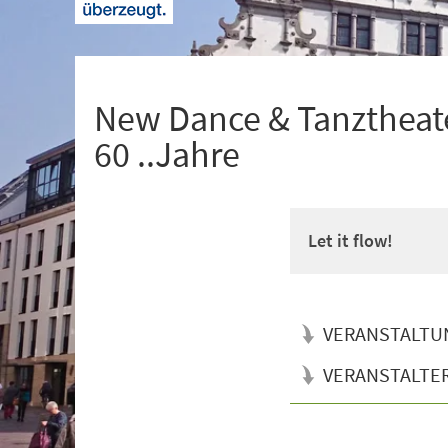
+
1
New Dance & Tanztheate
60 ..Jahre
Let it flow!
VERANSTALTU
VERANSTALTE