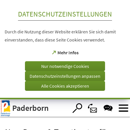
Inhalt anspringen
DATENSCHUTZEINSTELLUNGEN
Durch die Nutzung dieser Website erklären Sie sich damit
einverstanden, dass diese Seite Cookies verwendet.
(Öffnet
Mehr Infos
in
einem
Nur notwendige Cookies
neuen
Tab)
Datenschutzeinstellungen anpassen
Alle Cookies akzeptieren
Visuelle
Paderborn
Assistenzsoftware
öffnen.