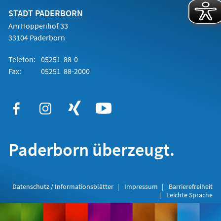
neuen
Tab)
STADT PADERBORN
Am Hoppenhof 33
33104 Paderborn
Telefon:
05251 88-0
Fax:
05251 88-2000
Paderborn überzeugt.
Datenschutz / Informationsblätter
Impressum
Barrierefreiheit
Leichte Sprache