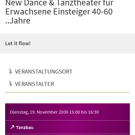
New Dance & Tanztheater für
Erwachsene Einsteiger 40-60
..Jahre
Let it flow!
VERANSTALTUNGSORT
VERANSTALTER
Veranstaltungsinformationen
Dienstag, 19. November 2030
15:00
bis
16:30
(Öffnet
Tanzbau
in