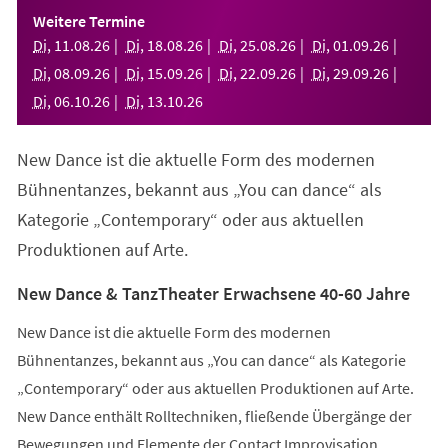
einem
Weitere Termine
neuen
Di
,
11
.
08
.
26
Di
,
18
.
08
.
26
Di
,
25
.
08
.
26
Di
,
01
.
09
.
26
Tab)
Di
,
08
.
09
.
26
Di
,
15
.
09
.
26
Di
,
22
.
09
.
26
Di
,
29
.
09
.
26
Di
,
06
.
10
.
26
Di
,
13
.
10
.
26
New Dance ist die aktuelle Form des modernen
Bühnentanzes, bekannt aus „You can dance“ als
Kategorie „Contemporary“ oder aus aktuellen
Produktionen auf Arte.
New Dance & TanzTheater Erwachsene 40-60 Jahre
New Dance ist die aktuelle Form des modernen
Bühnentanzes, bekannt aus „You can dance“ als Kategorie
„Contemporary“ oder aus aktuellen Produktionen auf Arte.
New Dance enthält Rolltechniken, fließende Übergänge der
Bewegungen und Elemente der Contact Improvisation.