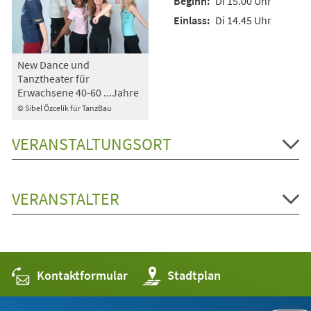
Di 15.00 Uhr
Di 14.45 Uhr
New Dance und
Tanztheater für
Erwachsene 40-60 ...Jahre
© Sibel Özcelik für TanzBau
VERANSTALTUNGSORT
VERANSTALTER
Kontaktformular
(Öffnet
Stadtplan
in
einem