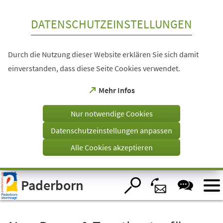
Inhalt anspringen
DATENSCHUTZEINSTELLUNGEN
Durch die Nutzung dieser Website erklären Sie sich damit
einverstanden, dass diese Seite Cookies verwendet.
(Öffnet
Mehr Infos
in
einem
Nur notwendige Cookies
neuen
Tab)
Datenschutzeinstellungen anpassen
Alle Cookies akzeptieren
Visuelle
Paderborn
Assistenzsoftware
öffnen.