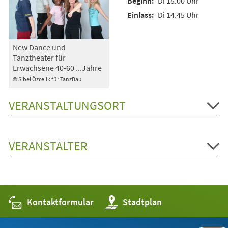
Di 15.00 Uhr
Di 14.45 Uhr
New Dance und
Tanztheater für
Erwachsene 40-60 ...Jahre
© Sibel Özcelik für TanzBau
VERANSTALTUNGSORT
VERANSTALTER
Kontaktformular
(Öffnet
Stadtplan
in
einem