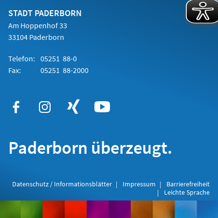
neuen
Tab)
STADT PADERBORN
Am Hoppenhof 33
33104 Paderborn
Telefon:
05251 88-0
Fax:
05251 88-2000
Paderborn überzeugt.
Datenschutz / Informationsblätter
Impressum
Barrierefreiheit
Leichte Sprache