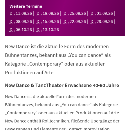
einem
Weitere Termine
neuen
Di
,
11
.
08
.
26
Di
,
18
.
08
.
26
Di
,
25
.
08
.
26
Di
,
01
.
09
.
26
Tab)
Di
,
08
.
09
.
26
Di
,
15
.
09
.
26
Di
,
22
.
09
.
26
Di
,
29
.
09
.
26
Di
,
06
.
10
.
26
Di
,
13
.
10
.
26
New Dance ist die aktuelle Form des modernen
Bühnentanzes, bekannt aus „You can dance“ als
Kategorie „Contemporary“ oder aus aktuellen
Produktionen auf Arte.
New Dance & TanzTheater Erwachsene 40-60 Jahre
New Dance ist die aktuelle Form des modernen
Bühnentanzes, bekannt aus „You can dance“ als Kategorie
„Contemporary“ oder aus aktuellen Produktionen auf Arte.
New Dance enthält Rolltechniken, fließende Übergänge der
Bewegungen und Elemente der Contact Improvisation.