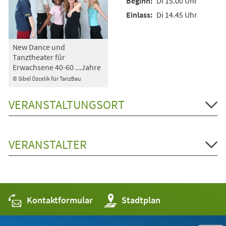
Di 15.00 Uhr
Di 14.45 Uhr
New Dance und
Tanztheater für
Erwachsene 40-60 ...Jahre
© Sibel Özcelik für TanzBau
VERANSTALTUNGSORT
VERANSTALTER
Kontaktformular
(Öffnet
Stadtplan
in
einem