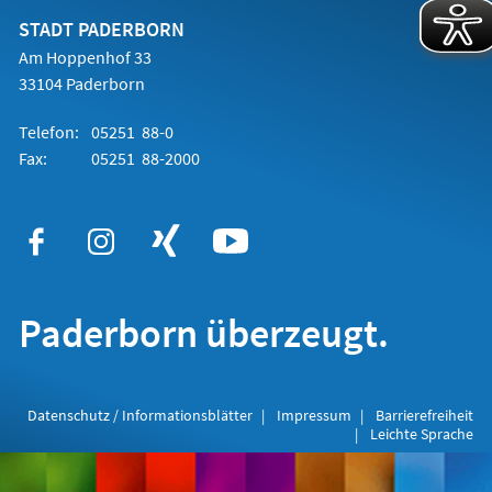
neuen
Tab)
STADT PADERBORN
Am Hoppenhof 33
33104 Paderborn
Telefon:
05251 88-0
Fax:
05251 88-2000
Paderborn überzeugt.
Datenschutz / Informationsblätter
Impressum
Barrierefreiheit
Leichte Sprache