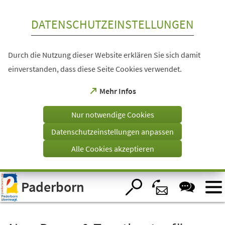
Inhalt anspringen
DATENSCHUTZEINSTELLUNGEN
Durch die Nutzung dieser Website erklären Sie sich damit
einverstanden, dass diese Seite Cookies verwendet.
(Öffnet
Mehr Infos
in
einem
Nur notwendige Cookies
neuen
Tab)
Datenschutzeinstellungen anpassen
Alle Cookies akzeptieren
Visuelle
Paderborn
Assistenzsoftware
öffnen.