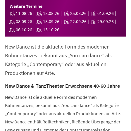
einem
Weitere Termine
neuen
Di
,
11
.
08
.
26
Di
,
18
.
08
.
26
Di
,
25
.
08
.
26
Di
,
01
.
09
.
26
Tab)
Di
,
08
.
09
.
26
Di
,
15
.
09
.
26
Di
,
22
.
09
.
26
Di
,
29
.
09
.
26
Di
,
06
.
10
.
26
Di
,
13
.
10
.
26
New Dance ist die aktuelle Form des modernen
Bühnentanzes, bekannt aus „You can dance“ als
Kategorie „Contemporary“ oder aus aktuellen
Produktionen auf Arte.
New Dance & TanzTheater Erwachsene 40-60 Jahre
New Dance ist die aktuelle Form des modernen
Bühnentanzes, bekannt aus „You can dance“ als Kategorie
„Contemporary“ oder aus aktuellen Produktionen auf Arte.
New Dance enthält Rolltechniken, fließende Übergänge der
Bewegungen und Elemente der Contact Improvisation.