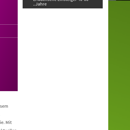
..Jahre
iesem
,
e. Mit