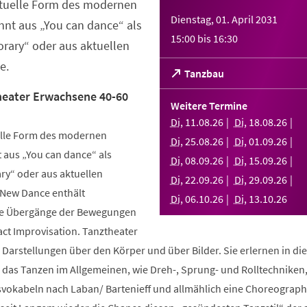
ktuelle Form des modernen
Dienstag, 01. April 2031
nt aus „You can dance“ als
15:00
bis
16:30
rary“ oder aus aktuellen
e.
(Öffnet
Tanzbau
in
eater Erwachsene 40-60
einem
Weitere Termine
neuen
Di
,
11
.
08
.
26
Di
,
18
.
08
.
26
Tab)
elle Form des modernen
Di
,
25
.
08
.
26
Di
,
01
.
09
.
26
aus „You can dance“ als
Di
,
08
.
09
.
26
Di
,
15
.
09
.
26
y“ oder aus aktuellen
Di
,
22
.
09
.
26
Di
,
29
.
09
.
26
 New Dance enthält
Di
,
06
.
10
.
26
Di
,
13
.
10
.
26
nde Übergänge der Bewegungen
ct Improvisation. Tanztheater
 Darstellungen über den Körper und über Bilder. Sie erlernen in d
n das Tanzen im Allgemeinen, wie Dreh-, Sprung- und Rolltechniken
okabeln nach Laban/ Bartenieff und allmählich eine Choreographi