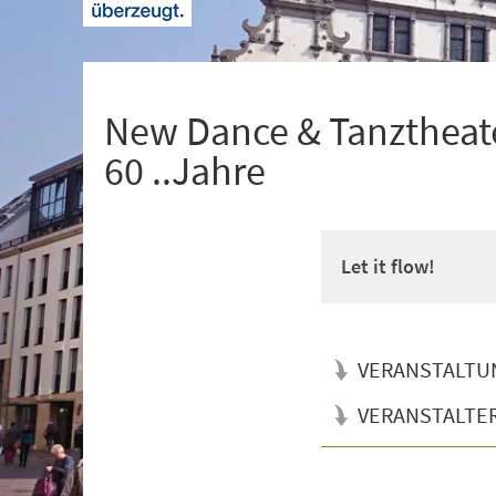
+
1
New Dance & Tanztheate
60 ..Jahre
Let it flow!
VERANSTALTU
VERANSTALTE