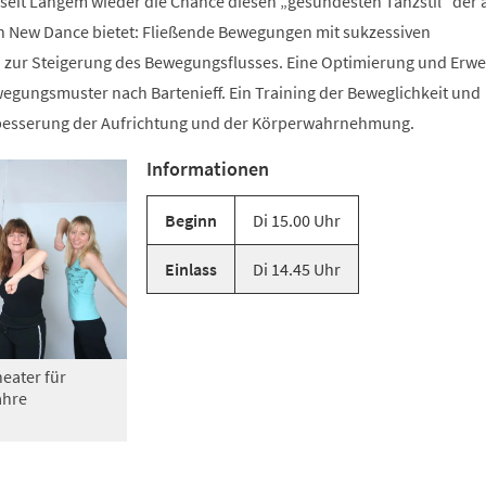
 seit Langem wieder die Chance diesen „gesündesten Tanzstil“ der 
n New Dance bietet: Fließende Bewegungen mit sukzessiven
zur Steigerung des Bewegungsflusses. Eine Optimierung und Erwe
gungsmuster nach Bartenieff. Ein Training der Beweglichkeit und
rbesserung der Aufrichtung und der Körperwahrnehmung.
Informationen
Beginn
Di 15.00 Uhr
Einlass
Di 14.45 Uhr
eater für
ahre