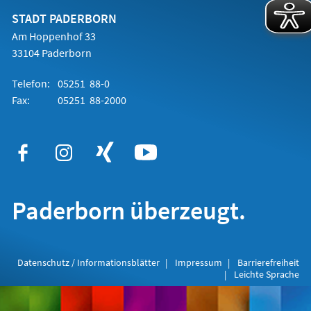
neuen
Tab)
STADT PADERBORN
Am Hoppenhof 33
33104 Paderborn
Telefon:
05251 88-0
Fax:
05251 88-2000
Paderborn überzeugt.
Datenschutz / Informationsblätter
Impressum
Barrierefreiheit
Leichte Sprache