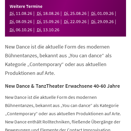
einem
Weitere Termine
neuen
Di
,
11
.
08
.
26
Di
,
18
.
08
.
26
Di
,
25
.
08
.
26
Di
,
01
.
09
.
26
Tab)
Di
,
08
.
09
.
26
Di
,
15
.
09
.
26
Di
,
22
.
09
.
26
Di
,
29
.
09
.
26
Di
,
06
.
10
.
26
Di
,
13
.
10
.
26
New Dance ist die aktuelle Form des modernen
Bühnentanzes, bekannt aus „You can dance“ als
Kategorie „Contemporary“ oder aus aktuellen
Produktionen auf Arte.
New Dance & TanzTheater Erwachsene 40-60 Jahre
New Dance ist die aktuelle Form des modernen
Bühnentanzes, bekannt aus „You can dance“ als Kategorie
„Contemporary“ oder aus aktuellen Produktionen auf Arte.
New Dance enthält Rolltechniken, fließende Übergänge der
Bewegungen und Elemente der Contact Improvisation.