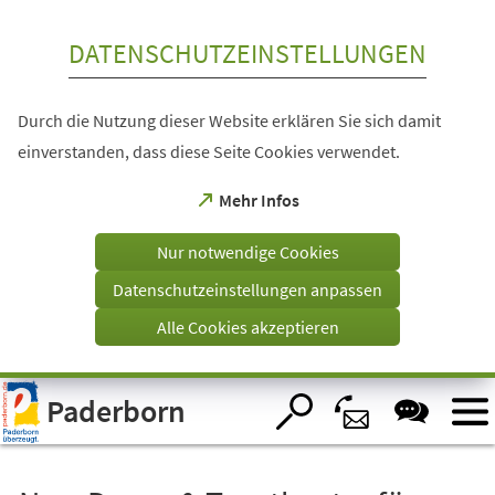
Inhalt anspringen
DATENSCHUTZEINSTELLUNGEN
Durch die Nutzung dieser Website erklären Sie sich damit
einverstanden, dass diese Seite Cookies verwendet.
(Öffnet
Mehr Infos
in
einem
Nur notwendige Cookies
neuen
Tab)
Datenschutzeinstellungen anpassen
Alle Cookies akzeptieren
Visuelle
Paderborn
Assistenzsoftware
öffnen.