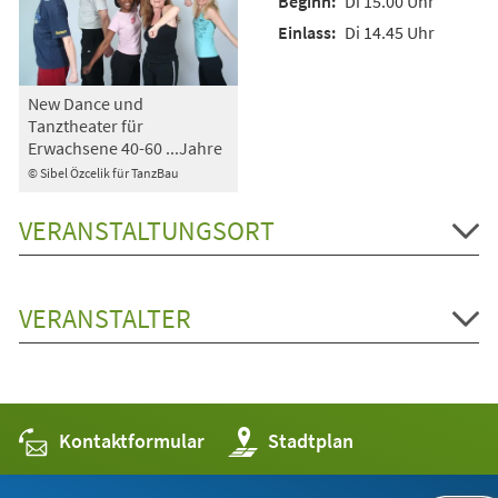
Di 15.00 Uhr
Di 14.45 Uhr
New Dance und
Tanztheater für
Erwachsene 40-60 ...Jahre
© Sibel Özcelik für TanzBau
VERANSTALTUNGSORT
VERANSTALTER
Kontaktformular
(Öffnet
Stadtplan
in
einem