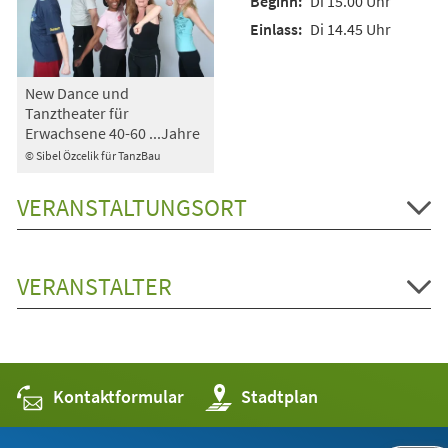
Di 15.00 Uhr
Di 14.45 Uhr
New Dance und
Tanztheater für
Erwachsene 40-60 ...Jahre
© Sibel Özcelik für TanzBau
VERANSTALTUNGSORT
VERANSTALTER
Kontaktformular
(Öffnet
Stadtplan
in
einem