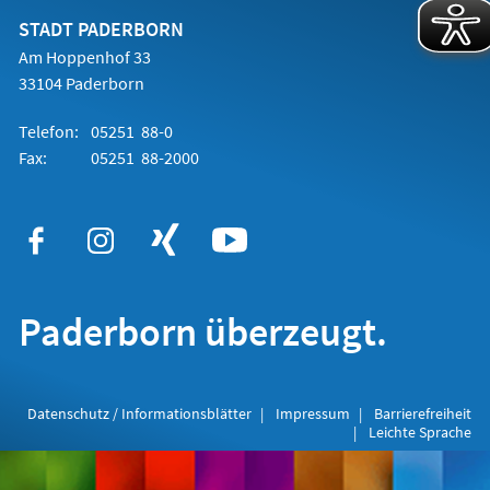
neuen
Tab)
STADT PADERBORN
Am Hoppenhof 33
33104 Paderborn
Telefon:
05251 88-0
Fax:
05251 88-2000
Paderborn überzeugt.
Datenschutz / Informationsblätter
Impressum
Barrierefreiheit
Leichte Sprache