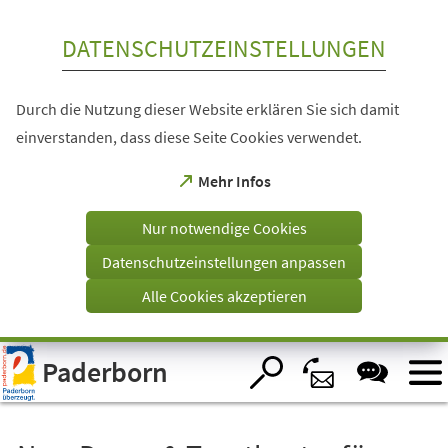
Inhalt anspringen
DATENSCHUTZEINSTELLUNGEN
Durch die Nutzung dieser Website erklären Sie sich damit
einverstanden, dass diese Seite Cookies verwendet.
(Öffnet
Mehr Infos
in
einem
Nur notwendige Cookies
neuen
Tab)
Datenschutzeinstellungen anpassen
Alle Cookies akzeptieren
Visuelle
Paderborn
Assistenzsoftware
öffnen.