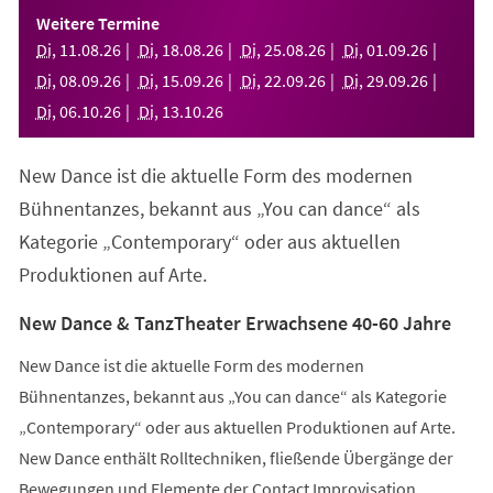
einem
Weitere Termine
neuen
Di
,
11
.
08
.
26
Di
,
18
.
08
.
26
Di
,
25
.
08
.
26
Di
,
01
.
09
.
26
Tab)
Di
,
08
.
09
.
26
Di
,
15
.
09
.
26
Di
,
22
.
09
.
26
Di
,
29
.
09
.
26
Di
,
06
.
10
.
26
Di
,
13
.
10
.
26
New Dance ist die aktuelle Form des modernen
Bühnentanzes, bekannt aus „You can dance“ als
Kategorie „Contemporary“ oder aus aktuellen
Produktionen auf Arte.
New Dance & TanzTheater Erwachsene 40-60 Jahre
New Dance ist die aktuelle Form des modernen
Bühnentanzes, bekannt aus „You can dance“ als Kategorie
„Contemporary“ oder aus aktuellen Produktionen auf Arte.
New Dance enthält Rolltechniken, fließende Übergänge der
Bewegungen und Elemente der Contact Improvisation.