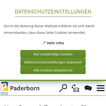
Inhalt anspringen
DATENSCHUTZEINSTELLUNGEN
Durch die Nutzung dieser Website erklären Sie sich damit
einverstanden, dass diese Seite Cookies verwendet.
(Öffnet
Mehr Infos
in
einem
Nur notwendige Cookies
neuen
Tab)
Datenschutzeinstellungen anpassen
Alle Cookies akzeptieren
Visuelle
Paderborn
Assistenzsoftware
öffnen.