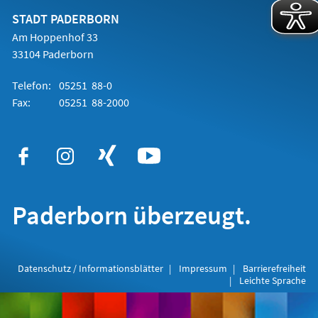
neuen
Tab)
STADT PADERBORN
Am Hoppenhof 33
33104 Paderborn
Telefon:
05251 88-0
Fax:
05251 88-2000
Paderborn überzeugt.
Datenschutz / Informationsblätter
Impressum
Barrierefreiheit
Leichte Sprache