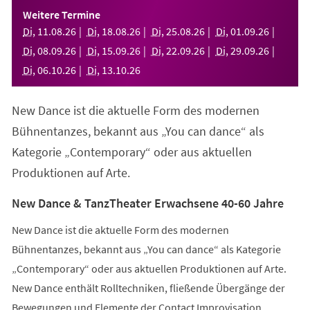
einem
Weitere Termine
neuen
Di
,
11
.
08
.
26
Di
,
18
.
08
.
26
Di
,
25
.
08
.
26
Di
,
01
.
09
.
26
Tab)
Di
,
08
.
09
.
26
Di
,
15
.
09
.
26
Di
,
22
.
09
.
26
Di
,
29
.
09
.
26
Di
,
06
.
10
.
26
Di
,
13
.
10
.
26
New Dance ist die aktuelle Form des modernen
Bühnentanzes, bekannt aus „You can dance“ als
Kategorie „Contemporary“ oder aus aktuellen
Produktionen auf Arte.
New Dance & TanzTheater Erwachsene 40-60 Jahre
New Dance ist die aktuelle Form des modernen
Bühnentanzes, bekannt aus „You can dance“ als Kategorie
„Contemporary“ oder aus aktuellen Produktionen auf Arte.
New Dance enthält Rolltechniken, fließende Übergänge der
Bewegungen und Elemente der Contact Improvisation.