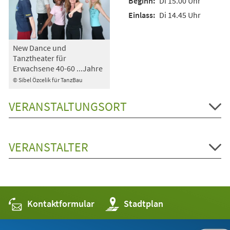
Di 15.00 Uhr
Di 14.45 Uhr
New Dance und
Tanztheater für
Erwachsene 40-60 ...Jahre
© Sibel Özcelik für TanzBau
VERANSTALTUNGSORT
VERANSTALTER
Kontaktformular
(Öffnet
Stadtplan
in
einem