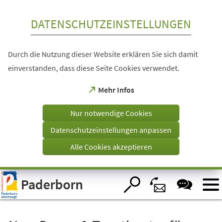
Inhalt anspringen
DATENSCHUTZEINSTELLUNGEN
Durch die Nutzung dieser Website erklären Sie sich damit
einverstanden, dass diese Seite Cookies verwendet.
(Öffnet
Mehr Infos
in
einem
Nur notwendige Cookies
neuen
Tab)
Datenschutzeinstellungen anpassen
Alle Cookies akzeptieren
Visuelle
Paderborn
Assistenzsoftware
öffnen.