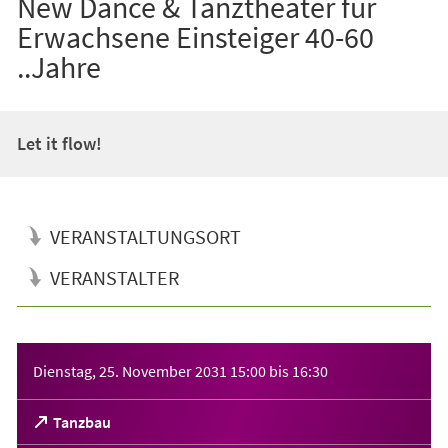
New Dance & Tanztheater für
Erwachsene Einsteiger 40-60
..Jahre
Let it flow!
VERANSTALTUNGSORT
VERANSTALTER
Veranstaltungsinformationen
Dienstag, 25. November 2031
15:00
bis
16:30
(Öffnet
Tanzbau
in