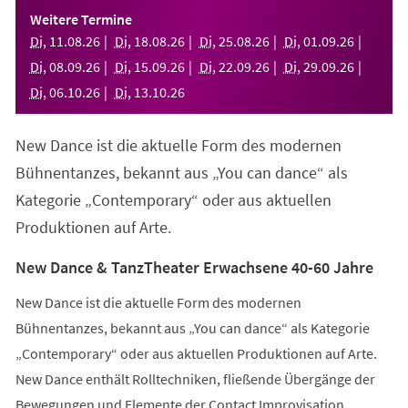
einem
Weitere Termine
neuen
Di
,
11
.
08
.
26
Di
,
18
.
08
.
26
Di
,
25
.
08
.
26
Di
,
01
.
09
.
26
Tab)
Di
,
08
.
09
.
26
Di
,
15
.
09
.
26
Di
,
22
.
09
.
26
Di
,
29
.
09
.
26
Di
,
06
.
10
.
26
Di
,
13
.
10
.
26
New Dance ist die aktuelle Form des modernen
Bühnentanzes, bekannt aus „You can dance“ als
Kategorie „Contemporary“ oder aus aktuellen
Produktionen auf Arte.
New Dance & TanzTheater Erwachsene 40-60 Jahre
New Dance ist die aktuelle Form des modernen
Bühnentanzes, bekannt aus „You can dance“ als Kategorie
„Contemporary“ oder aus aktuellen Produktionen auf Arte.
New Dance enthält Rolltechniken, fließende Übergänge der
Bewegungen und Elemente der Contact Improvisation.