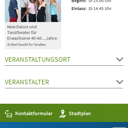
Di 15.00 Uhr
Di 14.45 Uhr
New Dance und
Tanztheater für
Erwachsene 40-60 ...Jahre
© Sibel Özcelik für TanzBau
VERANSTALTUNGSORT
VERANSTALTER
Kontaktformular
(Öffnet
Stadtplan
in
einem