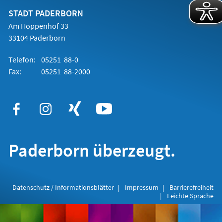
neuen
Tab)
STADT PADERBORN
Am Hoppenhof 33
33104 Paderborn
Telefon:
05251 88-0
Fax:
05251 88-2000
Paderborn überzeugt.
Datenschutz / Informationsblätter
Impressum
Barrierefreiheit
Leichte Sprache