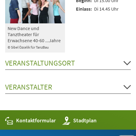
Di 15.00 Uhr
Di 14.45 Uhr
New Dance und
Tanztheater für
Erwachsene 40-60 ...Jahre
© Sibel Özcelik für TanzBau
VERANSTALTUNGSORT
VERANSTALTER
Kontaktformular
(Öffnet
Stadtplan
in
einem