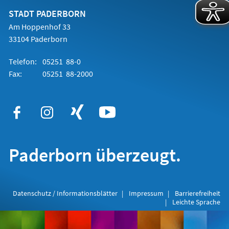
neuen
Tab)
STADT PADERBORN
Am Hoppenhof 33
33104 Paderborn
Telefon:
05251 88-0
Fax:
05251 88-2000
Paderborn überzeugt.
Datenschutz / Informationsblätter
Impressum
Barrierefreiheit
Leichte Sprache