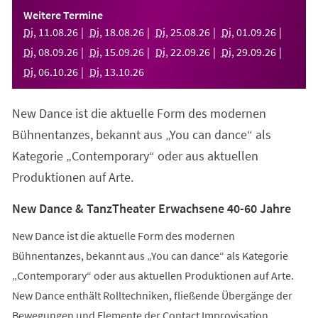
einem
Weitere Termine
neuen
Di
,
11
.
08
.
26
Di
,
18
.
08
.
26
Di
,
25
.
08
.
26
Di
,
01
.
09
.
26
Tab)
Di
,
08
.
09
.
26
Di
,
15
.
09
.
26
Di
,
22
.
09
.
26
Di
,
29
.
09
.
26
Di
,
06
.
10
.
26
Di
,
13
.
10
.
26
New Dance ist die aktuelle Form des modernen
Bühnentanzes, bekannt aus „You can dance“ als
Kategorie „Contemporary“ oder aus aktuellen
Produktionen auf Arte.
New Dance & TanzTheater Erwachsene 40-60 Jahre
New Dance ist die aktuelle Form des modernen
Bühnentanzes, bekannt aus „You can dance“ als Kategorie
„Contemporary“ oder aus aktuellen Produktionen auf Arte.
New Dance enthält Rolltechniken, fließende Übergänge der
Bewegungen und Elemente der Contact Improvisation.