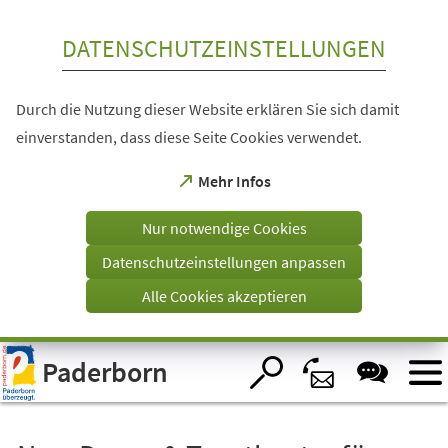
Inhalt anspringen
DATENSCHUTZEINSTELLUNGEN
Durch die Nutzung dieser Website erklären Sie sich damit
einverstanden, dass diese Seite Cookies verwendet.
(Öffnet
Mehr Infos
in
einem
Nur notwendige Cookies
neuen
Tab)
Datenschutzeinstellungen anpassen
Alle Cookies akzeptieren
Visuelle
Paderborn
Assistenzsoftware
öffnen.