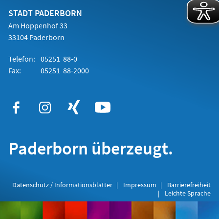
neuen
Tab)
STADT PADERBORN
Am Hoppenhof 33
33104 Paderborn
Telefon:
05251 88-0
Fax:
05251 88-2000
Paderborn überzeugt.
Datenschutz / Informationsblätter
Impressum
Barrierefreiheit
Leichte Sprache