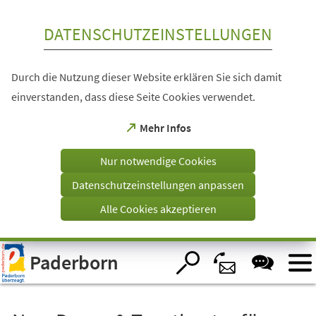
Inhalt anspringen
DATENSCHUTZEINSTELLUNGEN
Durch die Nutzung dieser Website erklären Sie sich damit
einverstanden, dass diese Seite Cookies verwendet.
(Öffnet
Mehr Infos
in
einem
Nur notwendige Cookies
neuen
Tab)
Datenschutzeinstellungen anpassen
Alle Cookies akzeptieren
Visuelle
Paderborn
Assistenzsoftware
öffnen.