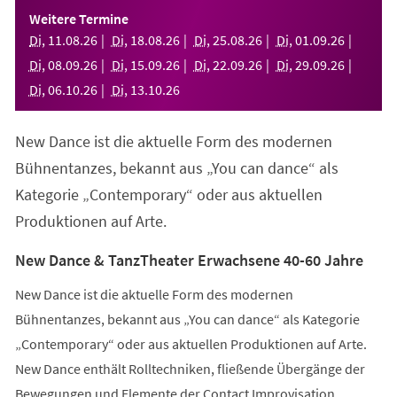
einem
Weitere Termine
neuen
Di
,
11
.
08
.
26
Di
,
18
.
08
.
26
Di
,
25
.
08
.
26
Di
,
01
.
09
.
26
Tab)
Di
,
08
.
09
.
26
Di
,
15
.
09
.
26
Di
,
22
.
09
.
26
Di
,
29
.
09
.
26
Di
,
06
.
10
.
26
Di
,
13
.
10
.
26
New Dance ist die aktuelle Form des modernen
Bühnentanzes, bekannt aus „You can dance“ als
Kategorie „Contemporary“ oder aus aktuellen
Produktionen auf Arte.
New Dance & TanzTheater Erwachsene 40-60 Jahre
New Dance ist die aktuelle Form des modernen
Bühnentanzes, bekannt aus „You can dance“ als Kategorie
„Contemporary“ oder aus aktuellen Produktionen auf Arte.
New Dance enthält Rolltechniken, fließende Übergänge der
Bewegungen und Elemente der Contact Improvisation.