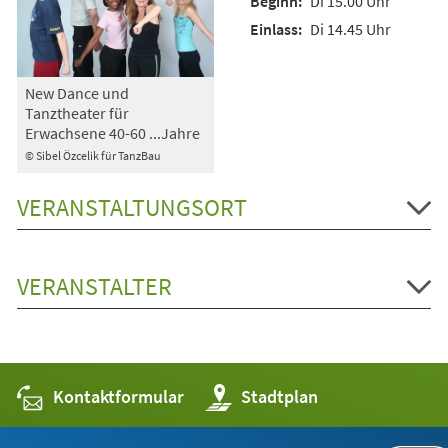
Di 15.00 Uhr
Di 14.45 Uhr
New Dance und
Tanztheater für
Erwachsene 40-60 ...Jahre
© Sibel Özcelik für TanzBau
VERANSTALTUNGSORT
VERANSTALTER
Kontaktformular
(Öffnet
Stadtplan
in
einem