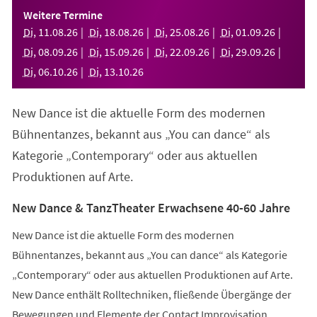
einem
Weitere Termine
neuen
Di
,
11
.
08
.
26
Di
,
18
.
08
.
26
Di
,
25
.
08
.
26
Di
,
01
.
09
.
26
Tab)
Di
,
08
.
09
.
26
Di
,
15
.
09
.
26
Di
,
22
.
09
.
26
Di
,
29
.
09
.
26
Di
,
06
.
10
.
26
Di
,
13
.
10
.
26
New Dance ist die aktuelle Form des modernen
Bühnentanzes, bekannt aus „You can dance“ als
Kategorie „Contemporary“ oder aus aktuellen
Produktionen auf Arte.
New Dance & TanzTheater Erwachsene 40-60 Jahre
New Dance ist die aktuelle Form des modernen
Bühnentanzes, bekannt aus „You can dance“ als Kategorie
„Contemporary“ oder aus aktuellen Produktionen auf Arte.
New Dance enthält Rolltechniken, fließende Übergänge der
Bewegungen und Elemente der Contact Improvisation.