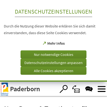
Inhalt anspringen
DATENSCHUTZEINSTELLUNGEN
Durch die Nutzung dieser Website erklären Sie sich damit
einverstanden, dass diese Seite Cookies verwendet.
(Öffnet
Mehr Infos
in
einem
Nur notwendige Cookies
neuen
Tab)
Datenschutzeinstellungen anpassen
Alle Cookies akzeptieren
Visuelle
Paderborn
Assistenzsoftware
öffnen.