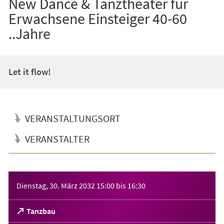
New Dance & Tanztheater für
Erwachsene Einsteiger 40-60
..Jahre
Let it flow!
VERANSTALTUNGSORT
VERANSTALTER
Veranstaltungsinformationen
Dienstag, 30. März 2032
15:00
bis
16:30
(Öffnet
Tanzbau
in