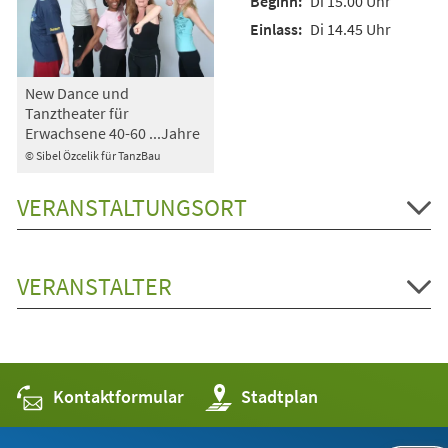
Di 15.00 Uhr
Di 14.45 Uhr
New Dance und
Tanztheater für
Erwachsene 40-60 ...Jahre
© Sibel Özcelik für TanzBau
VERANSTALTUNGSORT
VERANSTALTER
Kontaktformular
(Öffnet
Stadtplan
in
einem