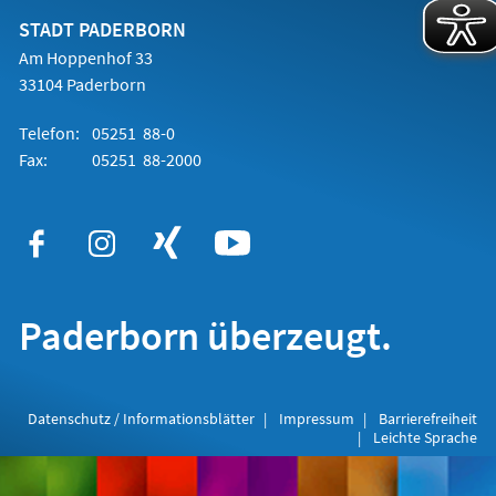
neuen
Tab)
STADT PADERBORN
Am Hoppenhof 33
33104 Paderborn
Telefon:
05251 88-0
Fax:
05251 88-2000
Paderborn überzeugt.
Datenschutz / Informationsblätter
Impressum
Barrierefreiheit
Leichte Sprache