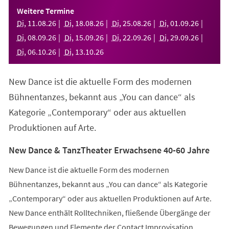
einem
Weitere Termine
neuen
Di
,
11
.
08
.
26
Di
,
18
.
08
.
26
Di
,
25
.
08
.
26
Di
,
01
.
09
.
26
Tab)
Di
,
08
.
09
.
26
Di
,
15
.
09
.
26
Di
,
22
.
09
.
26
Di
,
29
.
09
.
26
Di
,
06
.
10
.
26
Di
,
13
.
10
.
26
New Dance ist die aktuelle Form des modernen
Bühnentanzes, bekannt aus „You can dance“ als
Kategorie „Contemporary“ oder aus aktuellen
Produktionen auf Arte.
New Dance & TanzTheater Erwachsene 40-60 Jahre
New Dance ist die aktuelle Form des modernen
Bühnentanzes, bekannt aus „You can dance“ als Kategorie
„Contemporary“ oder aus aktuellen Produktionen auf Arte.
New Dance enthält Rolltechniken, fließende Übergänge der
Bewegungen und Elemente der Contact Improvisation.