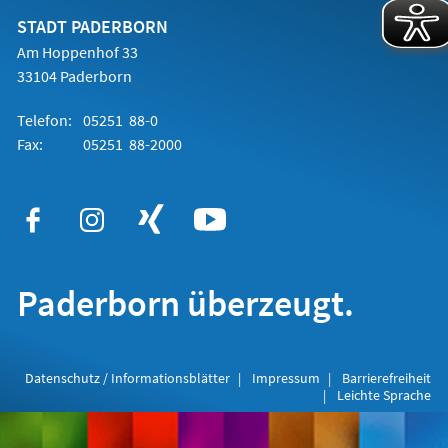
neuen
Tab)
STADT PADERBORN
Am Hoppenhof 33
33104 Paderborn
Telefon:
05251 88-0
Fax:
05251 88-2000
Paderborn überzeugt.
Datenschutz / Informationsblätter
Impressum
Barrierefreiheit
Leichte Sprache