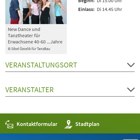
Di 15.00 Uhr
Di 14.45 Uhr
New Dance und
Tanztheater für
Erwachsene 40-60 ...Jahre
© Sibel Özcelik für TanzBau
VERANSTALTUNGSORT
VERANSTALTER
Kontaktformular
(Öffnet
Stadtplan
in
einem