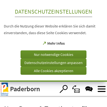
Inhalt anspringen
DATENSCHUTZEINSTELLUNGEN
Durch die Nutzung dieser Website erklären Sie sich damit
einverstanden, dass diese Seite Cookies verwendet.
(Öffnet
Mehr Infos
in
einem
Nur notwendige Cookies
neuen
Tab)
Datenschutzeinstellungen anpassen
Alle Cookies akzeptieren
Visuelle
Paderborn
Assistenzsoftware
öffnen.