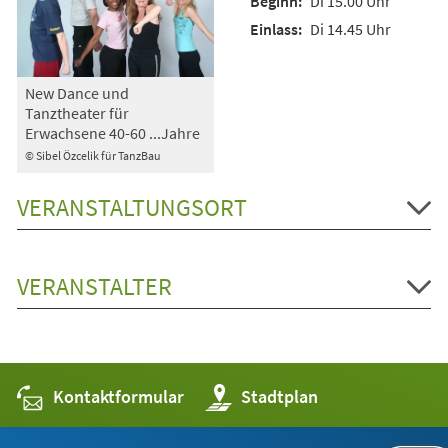
Di 15.00 Uhr
Di 14.45 Uhr
New Dance und
Tanztheater für
Erwachsene 40-60 ...Jahre
© Sibel Özcelik für TanzBau
VERANSTALTUNGSORT
VERANSTALTER
Kontaktformular
(Öffnet
Stadtplan
in
einem