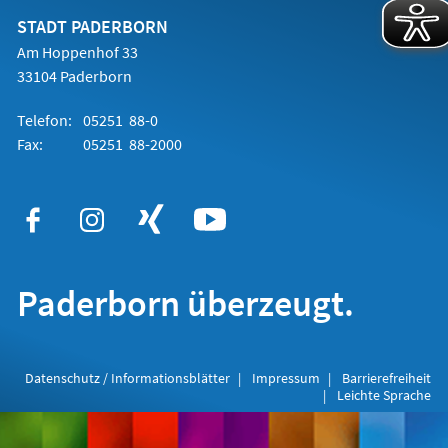
neuen
Tab)
STADT PADERBORN
Am Hoppenhof 33
33104 Paderborn
Telefon:
05251 88-0
Fax:
05251 88-2000
Paderborn überzeugt.
Datenschutz / Informationsblätter
Impressum
Barrierefreiheit
Leichte Sprache