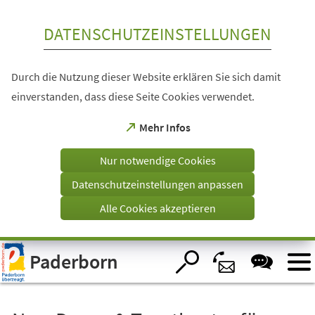
Inhalt anspringen
DATENSCHUTZEINSTELLUNGEN
Durch die Nutzung dieser Website erklären Sie sich damit
einverstanden, dass diese Seite Cookies verwendet.
(Öffnet
Mehr Infos
in
einem
Nur notwendige Cookies
neuen
Tab)
Datenschutzeinstellungen anpassen
Alle Cookies akzeptieren
Visuelle
Paderborn
Assistenzsoftware
öffnen.