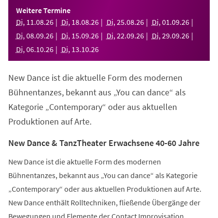
einem
Weitere Termine
neuen
Di
,
11
.
08
.
26
Di
,
18
.
08
.
26
Di
,
25
.
08
.
26
Di
,
01
.
09
.
26
Tab)
Di
,
08
.
09
.
26
Di
,
15
.
09
.
26
Di
,
22
.
09
.
26
Di
,
29
.
09
.
26
Di
,
06
.
10
.
26
Di
,
13
.
10
.
26
New Dance ist die aktuelle Form des modernen
Bühnentanzes, bekannt aus „You can dance“ als
Kategorie „Contemporary“ oder aus aktuellen
Produktionen auf Arte.
New Dance & TanzTheater Erwachsene 40-60 Jahre
New Dance ist die aktuelle Form des modernen
Bühnentanzes, bekannt aus „You can dance“ als Kategorie
„Contemporary“ oder aus aktuellen Produktionen auf Arte.
New Dance enthält Rolltechniken, fließende Übergänge der
Bewegungen und Elemente der Contact Improvisation.