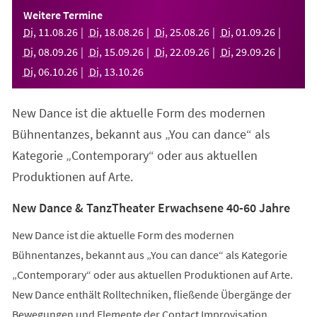
einem
Weitere Termine
neuen
Di
,
11
.
08
.
26
Di
,
18
.
08
.
26
Di
,
25
.
08
.
26
Di
,
01
.
09
.
26
Tab)
Di
,
08
.
09
.
26
Di
,
15
.
09
.
26
Di
,
22
.
09
.
26
Di
,
29
.
09
.
26
Di
,
06
.
10
.
26
Di
,
13
.
10
.
26
New Dance ist die aktuelle Form des modernen
Bühnentanzes, bekannt aus „You can dance“ als
Kategorie „Contemporary“ oder aus aktuellen
Produktionen auf Arte.
New Dance & TanzTheater Erwachsene 40-60 Jahre
New Dance ist die aktuelle Form des modernen
Bühnentanzes, bekannt aus „You can dance“ als Kategorie
„Contemporary“ oder aus aktuellen Produktionen auf Arte.
New Dance enthält Rolltechniken, fließende Übergänge der
Bewegungen und Elemente der Contact Improvisation.