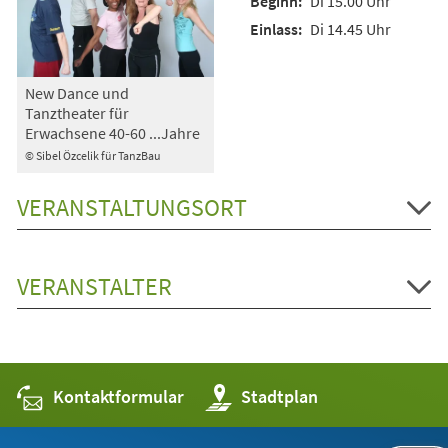
Di 15.00 Uhr
Di 14.45 Uhr
New Dance und
Tanztheater für
Erwachsene 40-60 ...Jahre
© Sibel Özcelik für TanzBau
VERANSTALTUNGSORT
VERANSTALTER
Kontaktformular
(Öffnet
Stadtplan
in
einem