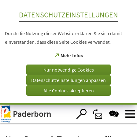
Inhalt anspringen
DATENSCHUTZEINSTELLUNGEN
Durch die Nutzung dieser Website erklären Sie sich damit
einverstanden, dass diese Seite Cookies verwendet.
(Öffnet
Mehr Infos
in
einem
Nur notwendige Cookies
neuen
Tab)
Datenschutzeinstellungen anpassen
Alle Cookies akzeptieren
Visuelle
Paderborn
Assistenzsoftware
öffnen.