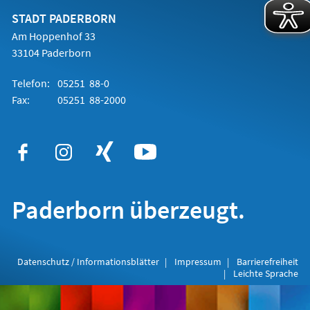
neuen
Tab)
STADT PADERBORN
Am Hoppenhof 33
33104 Paderborn
Telefon:
05251 88-0
Fax:
05251 88-2000
Paderborn überzeugt.
Datenschutz / Informationsblätter
Impressum
Barrierefreiheit
Leichte Sprache