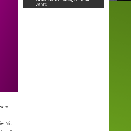
..Jahre
iesem
,
e. Mit