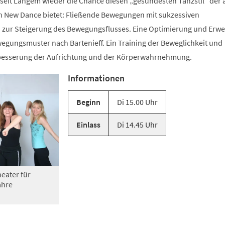
 seit Langem wieder die Chance diesen „gesündesten Tanzstil“ der 
n New Dance bietet: Fließende Bewegungen mit sukzessiven
zur Steigerung des Bewegungsflusses. Eine Optimierung und Erwe
gungsmuster nach Bartenieff. Ein Training der Beweglichkeit und
rbesserung der Aufrichtung und der Körperwahrnehmung.
Informationen
Beginn
Di 15.00 Uhr
Einlass
Di 14.45 Uhr
eater für
ahre