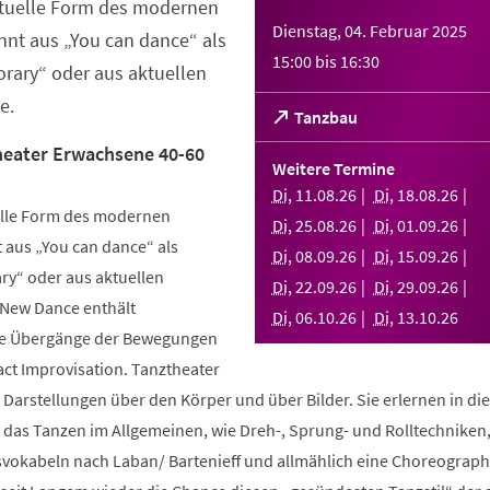
ktuelle Form des modernen
Dienstag, 04. Februar 2025
nt aus „You can dance“ als
15:00
bis
16:30
rary“ oder aus aktuellen
e.
(Öffnet
Tanzbau
in
eater Erwachsene 40-60
einem
Weitere Termine
neuen
Di
,
11
.
08
.
26
Di
,
18
.
08
.
26
Tab)
elle Form des modernen
Di
,
25
.
08
.
26
Di
,
01
.
09
.
26
aus „You can dance“ als
Di
,
08
.
09
.
26
Di
,
15
.
09
.
26
y“ oder aus aktuellen
Di
,
22
.
09
.
26
Di
,
29
.
09
.
26
 New Dance enthält
Di
,
06
.
10
.
26
Di
,
13
.
10
.
26
nde Übergänge der Bewegungen
ct Improvisation. Tanztheater
 Darstellungen über den Körper und über Bilder. Sie erlernen in d
n das Tanzen im Allgemeinen, wie Dreh-, Sprung- und Rolltechniken
okabeln nach Laban/ Bartenieff und allmählich eine Choreographi