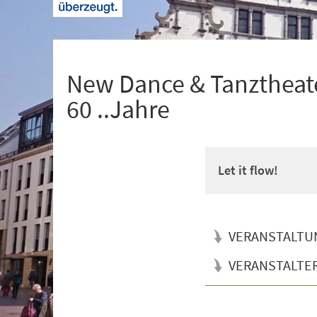
+
1
New Dance & Tanztheate
60 ..Jahre
Let it flow!
VERANSTALTU
VERANSTALTE