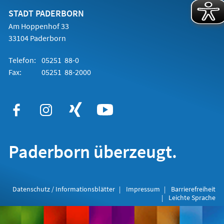
neuen
Tab)
STADT PADERBORN
Am Hoppenhof 33
33104 Paderborn
Telefon:
05251 88-0
Fax:
05251 88-2000
Paderborn überzeugt.
Datenschutz / Informationsblätter
Impressum
Barrierefreiheit
Leichte Sprache