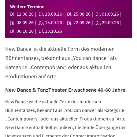
einem
Weitere Termine
neuen
Di
,
11
.
08
.
26
Di
,
18
.
08
.
26
Di
,
25
.
08
.
26
Di
,
01
.
09
.
26
Tab)
Di
,
08
.
09
.
26
Di
,
15
.
09
.
26
Di
,
22
.
09
.
26
Di
,
29
.
09
.
26
Di
,
06
.
10
.
26
Di
,
13
.
10
.
26
New Dance ist die aktuelle Form des modernen
Bühnentanzes, bekannt aus „You can dance“ als
Kategorie „Contemporary“ oder aus aktuellen
Produktionen auf Arte.
New Dance & TanzTheater Erwachsene 40-60 Jahre
New Dance ist die aktuelle Form des modernen
Bühnentanzes, bekannt aus „You can dance“ als Kategorie
„Contemporary“ oder aus aktuellen Produktionen auf Arte.
New Dance enthält Rolltechniken, fließende Übergänge der
Bewegungen und Elemente der Contact Improvisation.