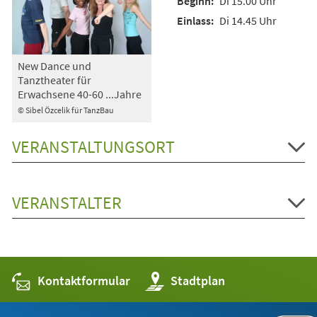
Di 15.00 Uhr
Di 14.45 Uhr
New Dance und
Tanztheater für
Erwachsene 40-60 ...Jahre
© Sibel Özcelik für TanzBau
VERANSTALTUNGSORT
VERANSTALTER
Kontaktformular
(Öffnet
Stadtplan
in
einem