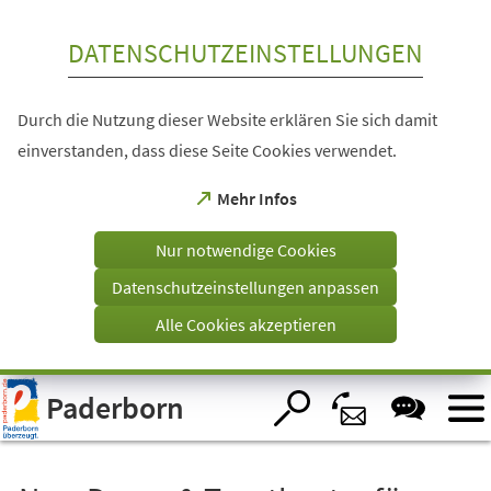
Inhalt anspringen
DATENSCHUTZEINSTELLUNGEN
Durch die Nutzung dieser Website erklären Sie sich damit
einverstanden, dass diese Seite Cookies verwendet.
(Öffnet
Mehr Infos
in
einem
Nur notwendige Cookies
neuen
Tab)
Datenschutzeinstellungen anpassen
Alle Cookies akzeptieren
Visuelle
Paderborn
Assistenzsoftware
öffnen.