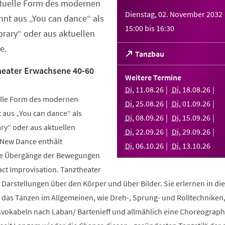
ktuelle Form des modernen
Dienstag, 02. November 2032
nt aus „You can dance“ als
15:00
bis
16:30
rary“ oder aus aktuellen
e.
(Öffnet
Tanzbau
in
eater Erwachsene 40-60
einem
Weitere Termine
neuen
Di
,
11
.
08
.
26
Di
,
18
.
08
.
26
Tab)
elle Form des modernen
Di
,
25
.
08
.
26
Di
,
01
.
09
.
26
aus „You can dance“ als
Di
,
08
.
09
.
26
Di
,
15
.
09
.
26
y“ oder aus aktuellen
Di
,
22
.
09
.
26
Di
,
29
.
09
.
26
 New Dance enthält
Di
,
06
.
10
.
26
Di
,
13
.
10
.
26
nde Übergänge der Bewegungen
ct Improvisation. Tanztheater
 Darstellungen über den Körper und über Bilder. Sie erlernen in d
n das Tanzen im Allgemeinen, wie Dreh-, Sprung- und Rolltechniken
okabeln nach Laban/ Bartenieff und allmählich eine Choreographi