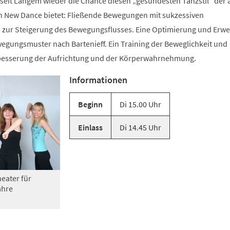
 seit Langem wieder die Chance diesen „gesündesten Tanzstil“ der 
n New Dance bietet: Fließende Bewegungen mit sukzessiven
zur Steigerung des Bewegungsflusses. Eine Optimierung und Erwe
gungsmuster nach Bartenieff. Ein Training der Beweglichkeit und
rbesserung der Aufrichtung und der Körperwahrnehmung.
Informationen
Beginn
Di 15.00 Uhr
Einlass
Di 14.45 Uhr
eater für
ahre