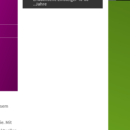
..Jahre
iesem
,
e. Mit