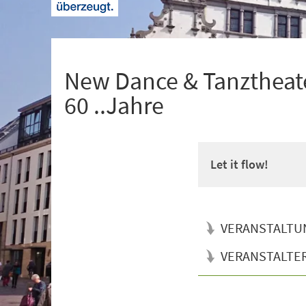
+
1
New Dance & Tanztheate
60 ..Jahre
Let it flow!
VERANSTALTU
VERANSTALTE