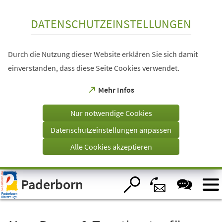
Inhalt anspringen
DATENSCHUTZEINSTELLUNGEN
Durch die Nutzung dieser Website erklären Sie sich damit
einverstanden, dass diese Seite Cookies verwendet.
(Öffnet
Mehr Infos
in
einem
Nur notwendige Cookies
neuen
Tab)
Datenschutzeinstellungen anpassen
Alle Cookies akzeptieren
Visuelle
Paderborn
Assistenzsoftware
öffnen.