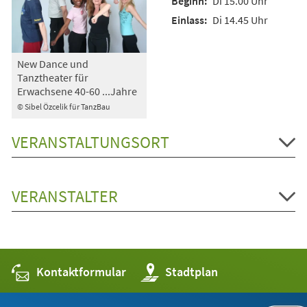
Di 15.00 Uhr
Di 14.45 Uhr
New Dance und
Tanztheater für
Erwachsene 40-60 ...Jahre
© Sibel Özcelik für TanzBau
VERANSTALTUNGSORT
VERANSTALTER
Kontaktformular
(Öffnet
Stadtplan
in
einem