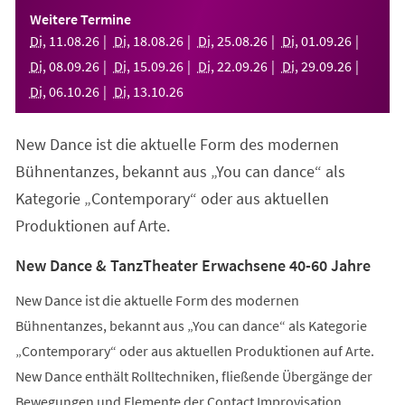
einem
Weitere Termine
neuen
Di
,
11
.
08
.
26
Di
,
18
.
08
.
26
Di
,
25
.
08
.
26
Di
,
01
.
09
.
26
Tab)
Di
,
08
.
09
.
26
Di
,
15
.
09
.
26
Di
,
22
.
09
.
26
Di
,
29
.
09
.
26
Di
,
06
.
10
.
26
Di
,
13
.
10
.
26
New Dance ist die aktuelle Form des modernen
Bühnentanzes, bekannt aus „You can dance“ als
Kategorie „Contemporary“ oder aus aktuellen
Produktionen auf Arte.
New Dance & TanzTheater Erwachsene 40-60 Jahre
New Dance ist die aktuelle Form des modernen
Bühnentanzes, bekannt aus „You can dance“ als Kategorie
„Contemporary“ oder aus aktuellen Produktionen auf Arte.
New Dance enthält Rolltechniken, fließende Übergänge der
Bewegungen und Elemente der Contact Improvisation.