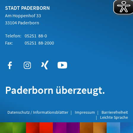
neuen
Tab)
STADT PADERBORN
Am Hoppenhof 33
33104 Paderborn
Telefon:
05251 88-0
Fax:
05251 88-2000
Paderborn überzeugt.
Datenschutz / Informationsblätter
Impressum
Barrierefreiheit
Leichte Sprache